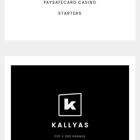
PAYSAFECARD CASINO
STARTERS