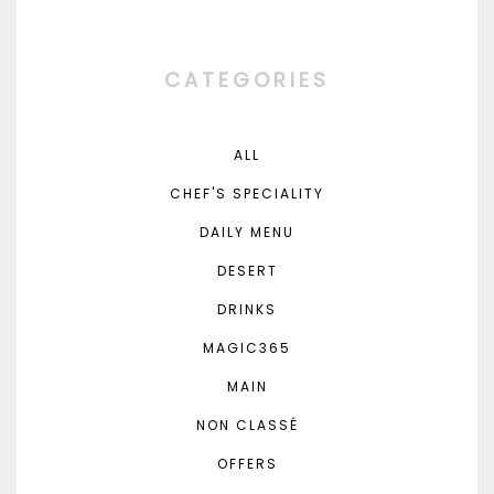
CATEGORIES
ALL
CHEF'S SPECIALITY
DAILY MENU
DESERT
DRINKS
MAGIC365
MAIN
NON CLASSÉ
OFFERS