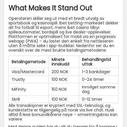
What Makes It Stand Out
Operatøren skiller seg ut med et bredt utvalg av
sportsbook og kasinospill. Ibet betting-markedet dekker
alt fra fotball til esport, mens ibet casino tilbyr
spilleautomater, bordspill og live dealer-opplevelser.
Plattformen er optimalisert for mobil via en progressiv
webapp (PWA) – du laster den enkelt fra nettleseren
uten å måtte søke i app-butikker. Nedenfor ser du en
oversikt over de mest brukte betalingsmetodene.
Minste
Behandlingstid
Betalingsmetode
innskudd
uttak
Visa/Mastercard
200 NOK
1–3 bankdager
Trustly
100 NOK
0–24 timer
Innvilget samme
MiFinity
150 NOK
dag
Skrill
100 NOK
0–12 timer
Alle transaksjoner er kryptert med SSL-teknologi, og
kundestøtte er tilgjengelig på norsk via live chat. Husk
alltid å lese bonusvilkårene nøye – omsetningskrav kan
variere.
Med denne guiden har du alt du trenger for å komme i