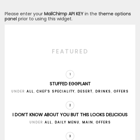
Please enter your
MailChimp API KEY
in the
theme options
panel
prior to using this widget.
FEATURED
STUFFED EGGPLANT
UNDER
ALL
,
CHEF'S SPECIALITY
,
DESERT
,
DRINKS
,
OFFERS
I DON’T KNOW ABOUT YOU BUT THIS LOOKS DELICIOUS
UNDER
ALL
,
DAILY MENU
,
MAIN
,
OFFERS