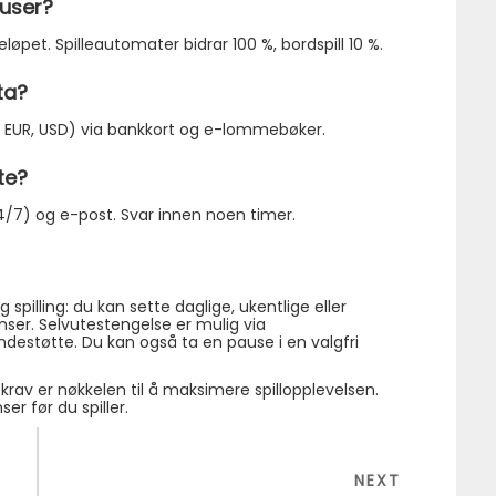
nuser?
øpet. Spilleautomater bidrar 100 %, bordspill 10 %.
ta?
K, EUR, USD) via bankkort og e-lommebøker.
te?
24/7) og e-post. Svar innen noen timer.
g spilling: du kan sette daglige, ukentlige eller
ser. Selvutestengelse er mulig via
undestøtte. Du kan også ta en pause i en valgfri
av er nøkkelen til å maksimere spillopplevelsen.
er før du spiller.
NEXT
NEXT