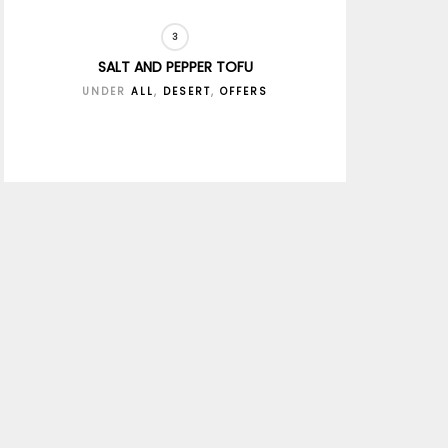
SALT AND PEPPER TOFU
UNDER
ALL
,
DESERT
,
OFFERS