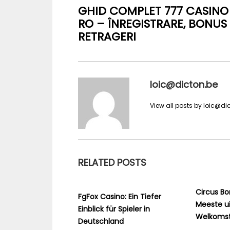
POST
l’article
GHID COMPLET 777 CASINO
RO – ÎNREGISTRARE, BONUS 
RETRAGERI
loic@dicton.be
View all posts by loic@di
RELATED POSTS
Circus Bo
FgFox Casino: Ein Tiefer
Meeste u
Einblick für Spieler in
Welkomst
Deutschland