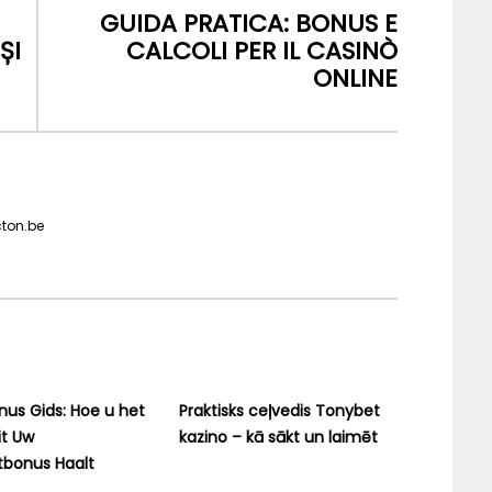
POST
GUIDA PRATICA: BONUS E
ȘI
CALCOLI PER IL CASINÒ
ONLINE
cton.be
nus Gids: Hoe u het
Praktisks ceļvedis Tonybet
it Uw
kazino – kā sākt un laimēt
bonus Haalt