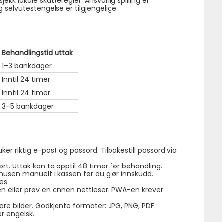
ekk lokale skatteregler. Ansvarlig spilling er
 selvutestengelse er tilgjengelige.
Behandlingstid uttak
1–3 bankdager
Inntil 24 timer
Inntil 24 timer
3–5 bankdager
ker riktig e-post og passord. Tilbakestill passord via
ført. Uttak kan ta opptil 48 timer før behandling.
nusen manuelt i kassen før du gjør innskudd.
es.
 eller prøv en annen nettleser. PWA-en krever
are bilder. Godkjente formater: JPG, PNG, PDF.
r engelsk.