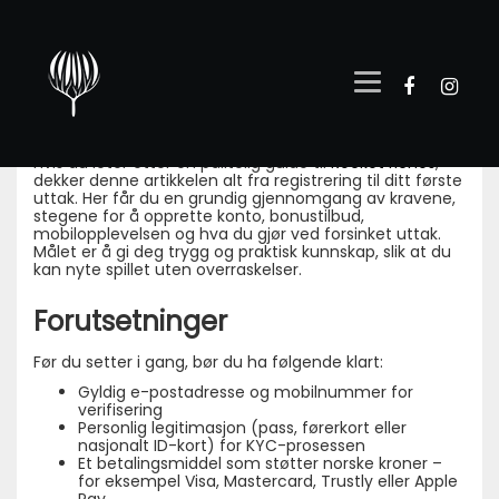
casinoinnlogging og
bonus – trinn for trinn
Posted
7 JUILLET 2016
by
LOIC@DICTON.BE
in
NON CLASSÉ
on
Hvis du leter etter en pålitelig guide til
Rocket riches
,
dekker denne artikkelen alt fra registrering til ditt første
uttak. Her får du en grundig gjennomgang av kravene,
stegene for å opprette konto, bonustilbud,
mobilopplevelsen og hva du gjør ved forsinket uttak.
Målet er å gi deg trygg og praktisk kunnskap, slik at du
kan nyte spillet uten overraskelser.
Forutsetninger
Før du setter i gang, bør du ha følgende klart:
Gyldig e-postadresse og mobilnummer for
verifisering
Personlig legitimasjon (pass, førerkort eller
nasjonalt ID-kort) for KYC-prosessen
Et betalingsmiddel som støtter norske kroner –
for eksempel Visa, Mastercard, Trustly eller Apple