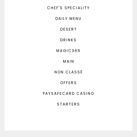
CHEF'S SPECIALITY
DAILY MENU
DESERT
DRINKS
MAGIC365
MAIN
NON CLASSÉ
OFFERS
PAYSAFECARD CASINO
STARTERS