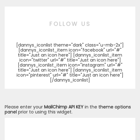
FOLLOW US
[dannys_iconlist theme="dark" class="u-mb-2x"]
[dannys_iconlist_item icon="facebook" url="#"
title="Just an icon here"] [dannys_iconlist_item
icon="twitter" url="#" title="Just an icon here"]
[dannys_iconlist_item icon="instagram" url="#"
title="Just an icon here"] [dannys_iconlist_item
icon="pinterest" url="#" title="Just an icon here"]
[/dannys_iconlist]
Please enter your
MailChimp API KEY
in the
theme options
panel
prior to using this widget.