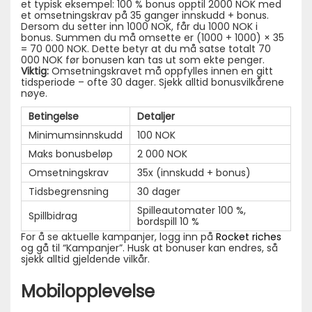
et typisk eksempel: 100 % bonus opptil 2000 NOK med
et omsetningskrav på 35 ganger innskudd + bonus.
Dersom du setter inn 1000 NOK, får du 1000 NOK i
bonus. Summen du må omsette er (1000 + 1000) × 35
= 70 000 NOK. Dette betyr at du må satse totalt 70
000 NOK før bonusen kan tas ut som ekte penger.
Viktig:
Omsetningskravet må oppfylles innen en gitt
tidsperiode – ofte 30 dager. Sjekk alltid bonusvilkårene
nøye.
Betingelse
Detaljer
Minimumsinnskudd
100 NOK
Maks bonusbeløp
2 000 NOK
Omsetningskrav
35x (innskudd + bonus)
Tidsbegrensning
30 dager
Spilleautomater 100 %,
Spillbidrag
bordspill 10 %
For å se aktuelle kampanjer, logg inn på
Rocket riches
og gå til “Kampanjer”. Husk at bonuser kan endres, så
sjekk alltid gjeldende vilkår.
Mobilopplevelse