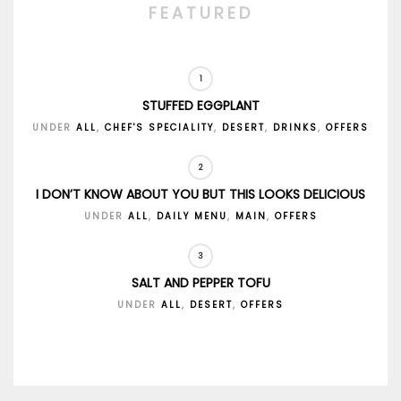
FEATURED
STUFFED EGGPLANT
UNDER
ALL
,
CHEF'S SPECIALITY
,
DESERT
,
DRINKS
,
OFFERS
I DON’T KNOW ABOUT YOU BUT THIS LOOKS DELICIOUS
UNDER
ALL
,
DAILY MENU
,
MAIN
,
OFFERS
SALT AND PEPPER TOFU
UNDER
ALL
,
DESERT
,
OFFERS