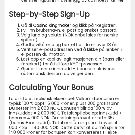
verifiseringstrinn – avhengig av casinoets rutiner
Step-by-Step Sign-Up
Gå til
Casino Kingmaker
og klikk på “Registrer”.
Fyll inn brukernavn, e-post og ønsket passord.
Velg land og valuta (NOK anbefales for norske
spillere).
Godta vilkårene og bekreft at du er over 18 år.
Verifiser e-postadressen ved å klikke på lenken i
e-posten du mottar.
Last opp en kopi av legitimasjonen din (pass eller
førerkort) for å fullføre KYC-prosessen.
Gjør ditt første innskudd – bonusen aktiveres
automatisk dersom du velger den.
Calculating Your Bonus
La oss ta et realistisk eksempel. Velkomstbonusen er
typisk 100 % opptil 5 000 kroner, pluss 200 gratisspinn.
Du setter inn 2 000 NOK. Bonusen blir da 100 % av
innskuddet = 2 000 NOK. Totalt spillebeløp: innskudd +
bonus = 4 000 NOK. Omsetningskravet er ofte 35x
(bonus + innskudd). Total omsetning som kreves: 4
000 × 35 = 140 000 NOK. Dette betyr at du må spille for
140 000 kroner før bonusen kan konverteres til ekte