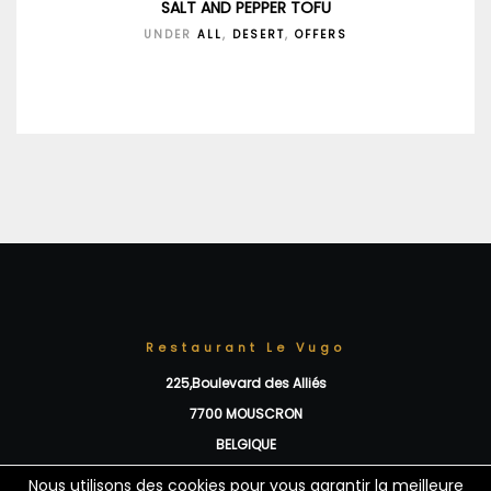
SALT AND PEPPER TOFU
UNDER
ALL
,
DESERT
,
OFFERS
Restaurant Le Vugo
225,Boulevard des Alliés
7700 MOUSCRON
BELGIQUE
Nous utilisons des cookies pour vous garantir la meilleure
Nous utilisons des cookies pour vous garantir la meilleure