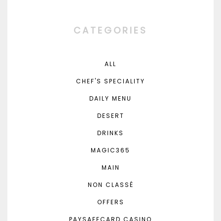
CATEGORIES
ALL
CHEF'S SPECIALITY
DAILY MENU
DESERT
DRINKS
MAGIC365
MAIN
NON CLASSÉ
OFFERS
PAYSAFECARD CASINO