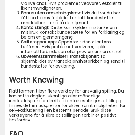
via live chat. Hvis problemet vedvarer, eskalér til
lisensmyndigheten.
Bonus uten omsetningskrav:
Hvis du tror du har
fått en bonus feilaktig, kontakt kundestøtte
umiddelbart for å få den fjernet.
Konto stengt:
Dette kan skyldes mistanke om
misbruk. Kontakt kundestøtte for en forklaring og
be om en gjennomgang.
Spill stopper opp:
Oppdater siden eller tøm
bufferen. Hvis problemet vedvarer, sjekk
internettforbindelsen eller prøv en annen enhet.
Uoverensstemmelser i transaksjoner:
Ta
skjermbilder av transaksjonshistorikken og send til
kundestøtte for avklaring.
Worth Knowing
Plattformen tilbyr flere verktøy for ansvarlig spilling. Du
kan sette daglige, ukentlige eller månedlige
innskuddsgrenser direkte i kontoinnstillingene. I tillegg
finnes det en tidsgrense for økter, samt muligheten for
selvekskludering i en bestemt periode. Bruk disse
verktøyene for å sikre at spillingen forblir et positivt
tidsfordriv.
FAQ