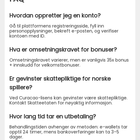
Hvordan oppretter jeg en konto?
Gå til plattformens registreringsside, fyll inn
personopplysninger, bekreft e-posten, og verifiser
kontoen med ID.
Hva er omsetningskravet for bonuser?
Omsetningskravet varierer, men er vanligvis 35x bonus
+ innskudd for velkomstbonuser.
Er gevinster skattepliktige for norske
spillere?
Ved Curacao-lisens kan gevinster være skattepliktige.
Kontakt Skatteetaten for nøyaktig informasjon.
Hvor lang tid tar en utbetaling?
Behandlingstiden avhenger av metoden: e-wallets tar
opptil 24 timer, mens bankoverføringer kan ta 3–5
dager.