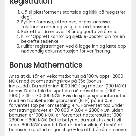
Registration
Gå til plattformens startside og klikk på “Registrer
deg”.
Fyll inn fornavn, etternavn, e-postadresse,
telefonnummer og velg et sterkt passord.
Bekreft at du er over 18 år og godta vilkårene.
Klikk “Opprett konto” og sjekk e-posten din for en
bekreftelseslenke.
Fullfør registreringen ved å logge inn og laste opp
nødvendig dokumentasjon for verifisering.
Bonus Mathematics
Anta at du får en velkomstbonus på 100 % opptil 2000
NOK med et omsetningskrav på 35x (bonus +
innskudd). Du setter inn 1000 NOK og mottar 1000 NOK i
bonus. Det totale beløpet du må omsette er (1000 +
1000) × 35 = 70 000 NOK. Hvis du spiller spilleautomater
med en tilbakebetalingsprosent (RTP) på 96 %, er
forventet tap per omsetning 4 %. Forventet tap under
omsetningskravet er 70 000 × 0,04 = 2800 NOK. Siden
bonusen er 1000 NOK, er forventet nettoresultat 1000 –
2800 = −1800 NOK. Dette betyr at du statistisk sett vil
tape 1800 NOK over tid. Det er derfor viktig å forstå at
bonuser ikke alltid er gunstige – les alltid vilkårene nøye.