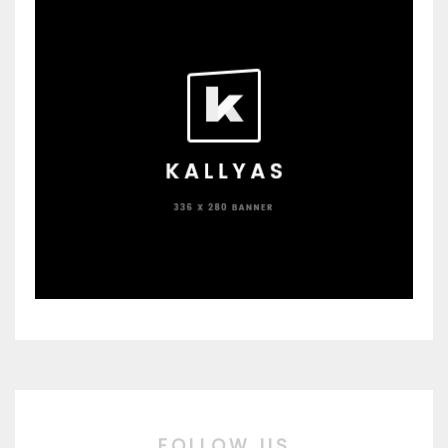
FOLLOW US