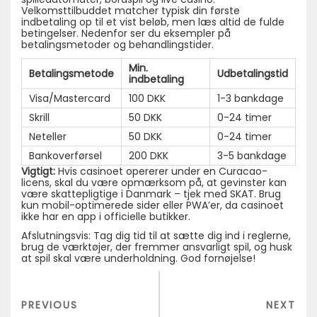
Velkomsttilbuddet matcher typisk din første
indbetaling op til et vist beløb, men læs altid de fulde
betingelser. Nedenfor ser du eksempler på
betalingsmetoder og behandlingstider.
Min.
Betalingsmetode
Udbetalingstid
indbetaling
Visa/Mastercard
100 DKK
1-3 bankdage
Skrill
50 DKK
0-24 timer
Neteller
50 DKK
0-24 timer
Bankoverførsel
200 DKK
3-5 bankdage
Vigtigt:
Hvis casinoet opererer under en Curacao-
licens, skal du være opmærksom på, at gevinster kan
være skattepligtige i Danmark – tjek med SKAT. Brug
kun mobil-optimerede sider eller PWA’er, da casinoet
ikke har en app i officielle butikker.
Afslutningsvis: Tag dig tid til at sætte dig ind i reglerne,
brug de værktøjer, der fremmer ansvarligt spil, og husk
at spil skal være underholdning. God fornøjelse!
Navigation
de
PREVIOUS
NEX
PREVIOUS
NEXT
POST
POS