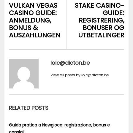
l’article
VULKAN VEGAS
STAKE CASINO-
CASINO GUIDE:
GUIDE:
ANMELDUNG,
REGISTRERING,
BONUS &
BONUSER OG
AUSZAHLUNGEN
UTBETALINGER
loic@dicton.be
View all posts by loic@dicton.be
RELATED POSTS
Guida pratica a Newgioco: registrazione, bonus e
consigli