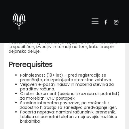
igranje na Liraspin –
korak za korakom
Posted
2 JANVIER 2015
by
LOIC@DICTON.BE
in
NON CLASSÉ
on
Večina iGaming vodnikov je nejasnih. Ta ni – vsak korak
je specifičen, izvedljiv in temelji na tem, kako Liraspin
dejansko deluje.
Prerequisites
Polnoletnost (18+ let) – pred registracijo se
prepričajte, da izpolnjujete starostno zahtevo.
Veljaven e-poštni naslov in mobilna številka za
potrditev računa.
Osebni dokument (osebna izkaznica ali potni list)
za morebitni KYC postopek.
Stabilna internetna povezava, po možnosti z
zadostno hitrostjo za zanesljivo predvajanje iger.
Podprta naprava: namizni računalnik, prenosnik,
tablica ali pametni telefon z najnovejšo različico
brskalnika.