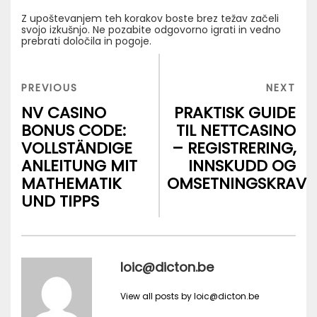
Z upoštevanjem teh korakov boste brez težav začeli
svojo izkušnjo. Ne pozabite odgovorno igrati in vedno
prebrati določila in pogoje.
Navigation
de
PREVIOUS
NEX
PREVIOUS
NEXT
POST
POS
l’article
NV CASINO
PRAKTISK GUIDE
BONUS CODE:
TIL NETTCASINO
VOLLSTÄNDIGE
– REGISTRERING,
ANLEITUNG MIT
INNSKUDD OG
MATHEMATIK
OMSETNINGSKRAV
UND TIPPS
loic@dicton.be
View all posts by loic@dicton.be