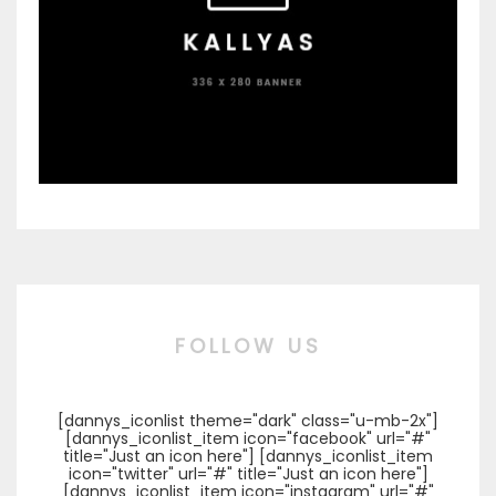
FOLLOW US
[dannys_iconlist theme="dark" class="u-mb-2x"]
[dannys_iconlist_item icon="facebook" url="#"
title="Just an icon here"] [dannys_iconlist_item
icon="twitter" url="#" title="Just an icon here"]
[dannys_iconlist_item icon="instagram" url="#"