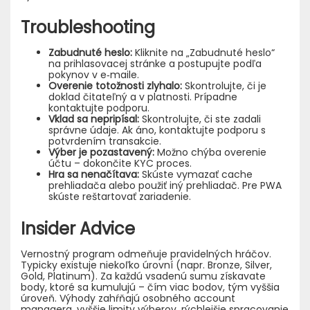
Troubleshooting
Zabudnuté heslo:
Kliknite na „Zabudnuté heslo“
na prihlasovacej stránke a postupujte podľa
pokynov v e‑maile.
Overenie totožnosti zlyhalo:
Skontrolujte, či je
doklad čitateľný a v platnosti. Prípadne
kontaktujte podporu.
Vklad sa nepripísal:
Skontrolujte, či ste zadali
správne údaje. Ak áno, kontaktujte podporu s
potvrdením transakcie.
Výber je pozastavený:
Možno chýba overenie
účtu – dokončite KYC proces.
Hra sa nenačítava:
Skúste vymazať cache
prehliadača alebo použiť iný prehliadač. Pre PWA
skúste reštartovať zariadenie.
Insider Advice
Vernostný program odmeňuje pravidelných hráčov.
Typicky existuje niekoľko úrovní (napr. Bronze, Silver,
Gold, Platinum). Za každú vsadenú sumu získavate
body, ktoré sa kumulujú – čím viac bodov, tým vyššia
úroveň. Výhody zahŕňajú osobného account
managera, vyššie limity výberov, rýchlejšie spracovanie