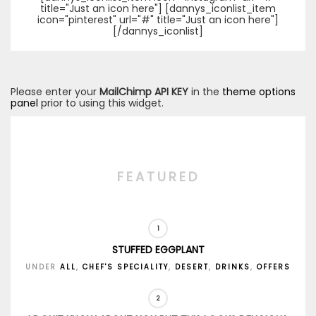
title="Just an icon here"] [dannys_iconlist_item
icon="pinterest" url="#" title="Just an icon here"]
[/dannys_iconlist]
Please enter your
MailChimp API KEY
in the
theme options
panel
prior to using this widget.
FEATURED
STUFFED EGGPLANT
UNDER
ALL
,
CHEF'S SPECIALITY
,
DESERT
,
DRINKS
,
OFFERS