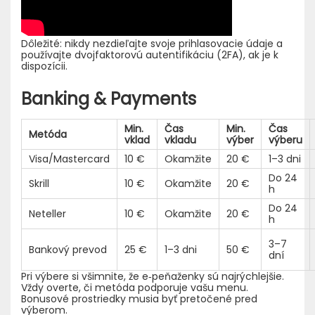
Dôležité: nikdy nezdieľajte svoje prihlasovacie údaje a
používajte dvojfaktorovú autentifikáciu (2FA), ak je k
dispozícii.
Banking & Payments
Min.
Čas
Min.
Čas
Metóda
vklad
vkladu
výber
výberu
Visa/Mastercard
10 €
Okamžite
20 €
1–3 dni
Do 24
Skrill
10 €
Okamžite
20 €
h
Do 24
Neteller
10 €
Okamžite
20 €
h
3–7
Bankový prevod
25 €
1–3 dni
50 €
dní
Pri výbere si všimnite, že e‑peňaženky sú najrýchlejšie.
Vždy overte, či metóda podporuje vašu menu.
Bonusové prostriedky musia byť pretočené pred
výberom.