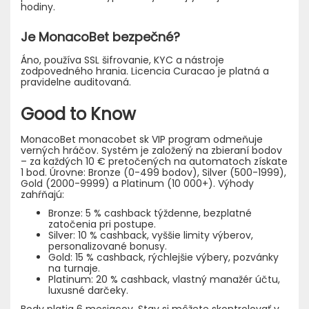
hodiny.
Je MonacoBet bezpečné?
Áno, používa SSL šifrovanie, KYC a nástroje
zodpovedného hrania. Licencia Curacao je platná a
pravidelne auditovaná.
Good to Know
MonacoBet monacobet sk VIP program odmeňuje
verných hráčov. Systém je založený na zbieraní bodov
– za každých 10 € pretočených na automatoch získate
1 bod. Úrovne: Bronze (0-499 bodov), Silver (500-1999),
Gold (2000-9999) a Platinum (10 000+). Výhody
zahŕňajú:
Bronze: 5 % cashback týždenne, bezplatné
zatočenia pri postupe.
Silver: 10 % cashback, vyššie limity výberov,
personalizované bonusy.
Gold: 15 % cashback, rýchlejšie výbery, pozvánky
na turnaje.
Platinum: 20 % cashback, vlastný manažér účtu,
luxusné darčeky.