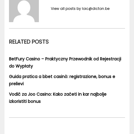
View all posts by loic@dicton.be
RELATED POSTS
BetFury Casino – Praktyczny Przewodnik od Rejestracji
do Wypłaty
Guida pratica a bbet casinò: registrazione, bonus e
prelievi
Vodič za Joo Casino: Kako začeti in kar najbolje
izkoristiti bonus