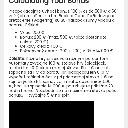
Calculating Your Bonus
Predpokladajme uvítací bonus: 100 % až do 500 € a 50
voľných zatočení na hre Book of Dead. Požiadavky na
pretočenie (wagering) sú 35-násobok sumy vkladu a
bonusu. Príklad:
Vklad: 200 €
Bonus: 200 € (max. 500 €, takže dostanete
celých 200 €)
Celkový kredit: 400 €
Požadovaný obrat: (200 + 200) × 35 = 14 000 €
Dôležité:
Rôzne hry prispievajú rôznym percentom.
Automaty zvyčajne 100 %, stolové hry (blackjack,
ruleta) len 10 % alebo menej. Ak vsadíte 1 € na slot,
započíta sa 1 € do obratu; pri blackjacku len 0,10 €.
Výpočet reálneho času: pri priemernej stávke 2 € na
spin a rýchlosti 5 spinov za minútu, dosiahnete 600
€/hod. Na splnenie 14 000 € potrebujete približne 23
hodín hrania. Nezabudnite na maximálnu stávku počas
bonusu – zvyčajne 5 € na spin.