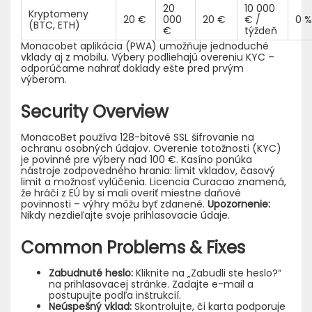
20
10 000
Kryptomeny
20 €
000
20 €
€ /
0 %
(BTC, ETH)
€
týždeň
Monacobet aplikácia (PWA) umožňuje jednoduché
vklady aj z mobilu. Výbery podliehajú overeniu KYC –
odporúčame nahrať doklady ešte pred prvým
výberom.
Security Overview
MonacoBet používa 128-bitové SSL šifrovanie na
ochranu osobných údajov. Overenie totožnosti (KYC)
je povinné pre výbery nad 100 €. Kasíno ponúka
nástroje zodpovedného hrania: limit vkladov, časový
limit a možnosť vylúčenia. Licencia Curacao znamená,
že hráči z EÚ by si mali overiť miestne daňové
povinnosti – výhry môžu byť zdanené.
Upozornenie:
Nikdy nezdieľajte svoje prihlasovacie údaje.
Common Problems & Fixes
Zabudnuté heslo:
Kliknite na „Zabudli ste heslo?“
na prihlasovacej stránke. Zadajte e-mail a
postupujte podľa inštrukcií.
Neúspešný vklad:
Skontrolujte, či karta podporuje