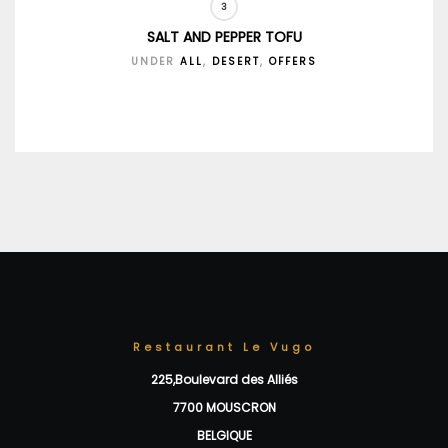
SALT AND PEPPER TOFU
UNDER
ALL
,
DESERT
,
OFFERS
Restaurant Le Vugo
225,Boulevard des Alliés
7700 MOUSCRON
BELGIQUE