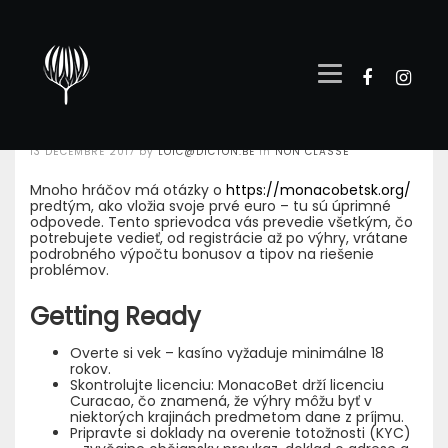
kasínom MonacoBet:
Registrácia, bonusy a
výbery
Posted
13 DÉCEMBRE 2017
by
LOIC@DICTON.BE
in
NON CLASSÉ
on
Mnoho hráčov má otázky o
https://monacobetsk.org/
predtým, ako vložia svoje prvé euro – tu sú úprimné
odpovede. Tento sprievodca vás prevedie všetkým, čo
potrebujete vedieť, od registrácie až po výhry, vrátane
podrobného výpočtu bonusov a tipov na riešenie
problémov.
Getting Ready
Overte si vek – kasíno vyžaduje minimálne 18
rokov.
Skontrolujte licenciu: MonacoBet drží licenciu
Curacao, čo znamená, že výhry môžu byť v
niektorých krajinách predmetom dane z príjmu.
Pripravte si doklady na overenie totožnosti (KYC)