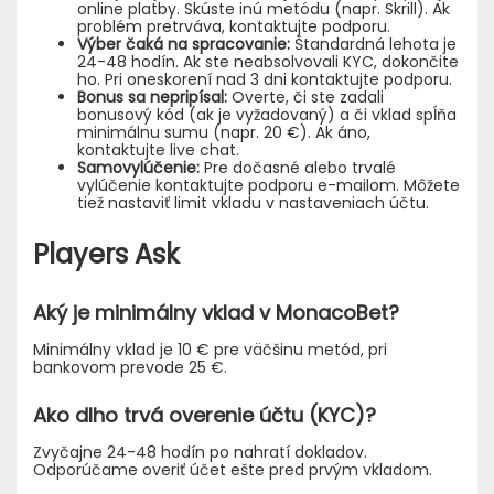
online platby. Skúste inú metódu (napr. Skrill). Ak
problém pretrváva, kontaktujte podporu.
Výber čaká na spracovanie:
Štandardná lehota je
24-48 hodín. Ak ste neabsolvovali KYC, dokončite
ho. Pri oneskorení nad 3 dni kontaktujte podporu.
Bonus sa nepripísal:
Overte, či ste zadali
bonusový kód (ak je vyžadovaný) a či vklad spĺňa
minimálnu sumu (napr. 20 €). Ak áno,
kontaktujte live chat.
Samovylúčenie:
Pre dočasné alebo trvalé
vylúčenie kontaktujte podporu e-mailom. Môžete
tiež nastaviť limit vkladu v nastaveniach účtu.
Players Ask
Aký je minimálny vklad v MonacoBet?
Minimálny vklad je 10 € pre väčšinu metód, pri
bankovom prevode 25 €.
Ako dlho trvá overenie účtu (KYC)?
Zvyčajne 24-48 hodín po nahratí dokladov.
Odporúčame overiť účet ešte pred prvým vkladom.