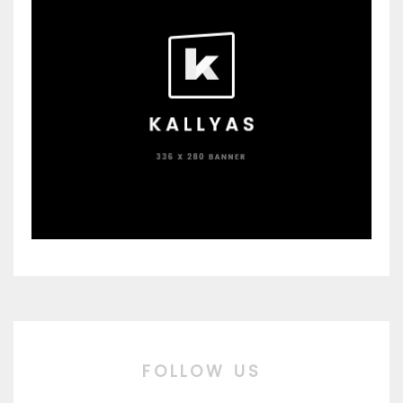
FOLLOW US