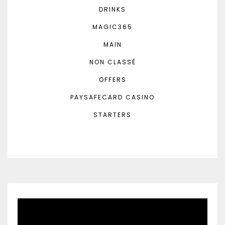
DRINKS
MAGIC365
MAIN
NON CLASSÉ
OFFERS
PAYSAFECARD CASINO
STARTERS