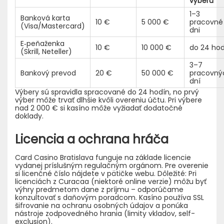
výberu
1–3
Banková karta
10 €
5 000 €
pracovné
(Visa/Mastercard)
dni
E‑peňaženka
10 €
10 000 €
do 24 hod
(Skrill, Neteller)
3–7
Bankový prevod
20 €
50 000 €
pracovný
dní
Výbery sú spravidla spracované do 24 hodín, no prvý
výber môže trvať dlhšie kvôli overeniu účtu. Pri výbere
nad 2 000 € si kasíno môže vyžiadať dodatočné
doklady.
Licencia a ochrana hráča
Card Casino Bratislava funguje na základe licencie
vydanej príslušným regulačným orgánom. Pre overenie
si licenčné číslo nájdete v pätičke webu. Dôležité: Pri
licenciách z Curacaa (niektoré online verzie) môžu byť
výhry predmetom dane z príjmu – odporúčame
konzultovať s daňovým poradcom. Kasíno používa SSL
šifrovanie na ochranu osobných údajov a ponúka
nástroje zodpovedného hrania (limity vkladov, self-
exclusion).