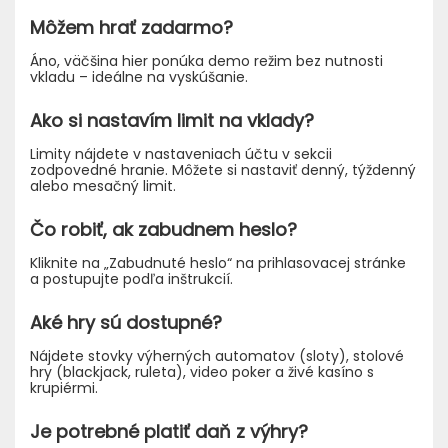
Môžem hrať zadarmo?
Áno, väčšina hier ponúka demo režim bez nutnosti
vkladu – ideálne na vyskúšanie.
Ako si nastavím limit na vklady?
Limity nájdete v nastaveniach účtu v sekcii
zodpovedné hranie. Môžete si nastaviť denný, týždenný
alebo mesačný limit.
Čo robiť, ak zabudnem heslo?
Kliknite na „Zabudnuté heslo“ na prihlasovacej stránke
a postupujte podľa inštrukcií.
Aké hry sú dostupné?
Nájdete stovky výherných automatov (sloty), stolové
hry (blackjack, ruleta), video poker a živé kasíno s
krupiérmi.
Je potrebné platiť daň z výhry?