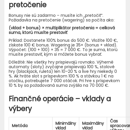
pretočenie
Bonusy nie sú zadarmo – musíte ich „pretočiť“.
Požiadavka na pretočenie (wagering) sa počíta ako:
(vklad + bonus) × multiplikátor pretočenia = celková
suma, ktorú musíte prestaviť
Príklad: Dostanete 100% bonus do 500 €. Vložíte 100 €,
získate 100 € bonus. Wagering je 35× (bonus + vklad).
Výpočet: (100 + 100) × 35 = 7 000 €. To je suma, ktorú
musíte prestaviť, kým si môžete bonus vybrať.
Dôležité: Nie všetky hry prispievajú rovnako. Výherné
automaty (sloty) zvyčajne prispievajú 100 %, stolové
hry (blackjack, ruleta) len 10–20 % a live hry niekedy 0
%. Ak hráte slot s príspevkom 100 % a stávkou 1 € na
otočku, potrebujete 7 000 otáčok. Pri hre s príspevkom
10 % by sa požadovaná suma zvýšila na 70 000 €.
Finančné operácie – vklady a
výbery
Čas
Minimálny
Maximálny
Metóda
spracova
vklad
vklad