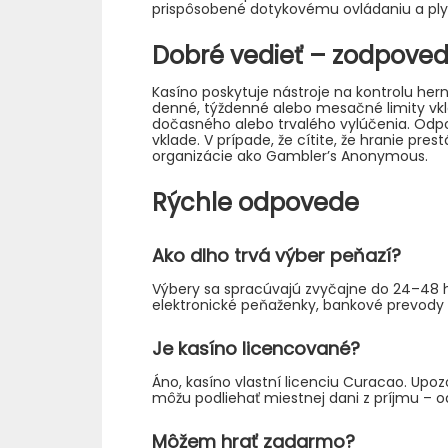
prispôsobené dotykovému ovládaniu a ply
Dobré vedieť – zodpoved
Kasíno poskytuje nástroje na kontrolu her
denné, týždenné alebo mesačné limity vkla
dočasného alebo trvalého vylúčenia. Odpo
vklade. V prípade, že cítite, že hranie pr
organizácie ako Gambler’s Anonymous.
Rýchle odpovede
Ako dlho trvá výber peňazí?
Výbery sa spracúvajú zvyčajne do 24–48 hod
elektronické peňaženky, bankové prevody 
Je kasíno licencované?
Áno, kasíno vlastní licenciu Curacao. Upo
môžu podliehať miestnej dani z príjmu 
Môžem hrať zadarmo?