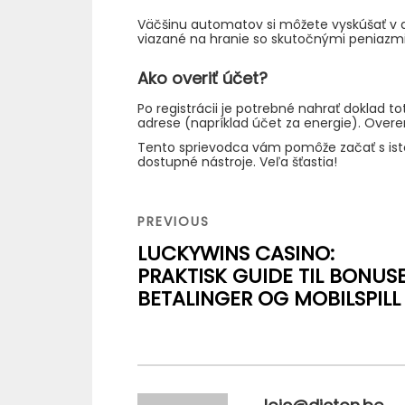
Väčšinu automatov si môžete vyskúšať v 
viazané na hranie so skutočnými peniazmi
Ako overiť účet?
Po registrácii je potrebné nahrať doklad t
adrese (napríklad účet za energie). Overe
Tento sprievodca vám pomôže začať s ist
dostupné nástroje. Veľa šťastia!
Navigation
de
PREVIOUS
PREVIOUS
POST
l’article
LUCKYWINS CASINO:
PRAKTISK GUIDE TIL BONUSE
BETALINGER OG MOBILSPILL