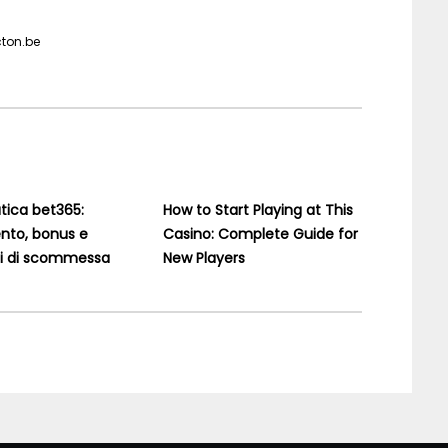
cton.be
tica bet365:
How to Start Playing at This
nto, bonus e
Casino: Complete Guide for
ni di scommessa
New Players