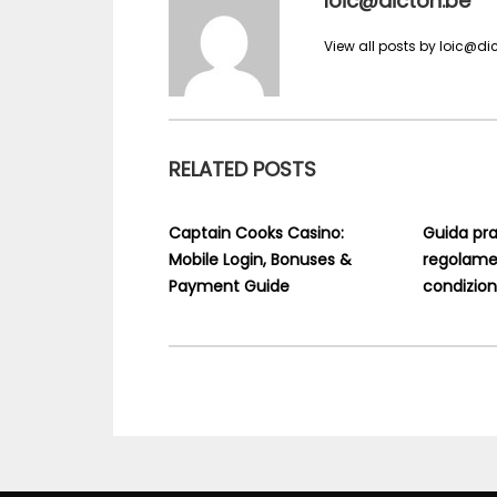
loic@dicton.be
View all posts by loic@di
RELATED POSTS
Captain Cooks Casino:
Guida pra
Mobile Login, Bonuses &
regolame
Payment Guide
condizio