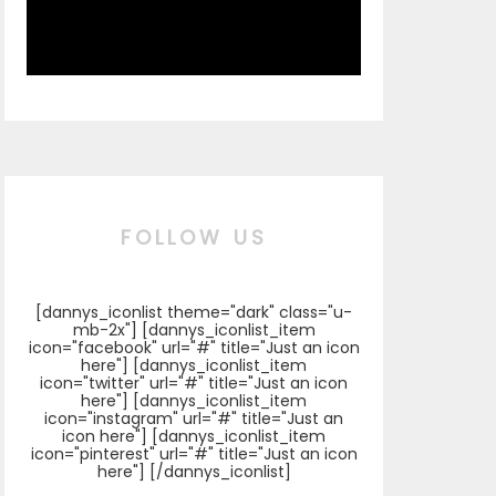
FOLLOW US
[dannys_iconlist theme="dark" class="u-
mb-2x"] [dannys_iconlist_item
icon="facebook" url="#" title="Just an icon
here"] [dannys_iconlist_item
icon="twitter" url="#" title="Just an icon
here"] [dannys_iconlist_item
icon="instagram" url="#" title="Just an
icon here"] [dannys_iconlist_item
icon="pinterest" url="#" title="Just an icon
here"] [/dannys_iconlist]