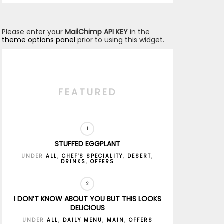
Please enter your
MailChimp API KEY
in the
theme options panel
prior to using this widget.
FEATURED
STUFFED EGGPLANT
UNDER
ALL
,
CHEF'S SPECIALITY
,
DESERT
,
DRINKS
,
OFFERS
I DON’T KNOW ABOUT YOU BUT THIS LOOKS
DELICIOUS
UNDER
ALL
,
DAILY MENU
,
MAIN
,
OFFERS