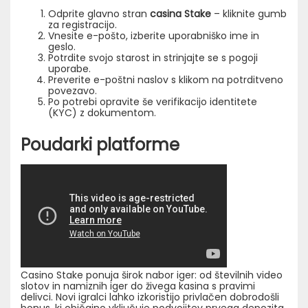
Odprite glavno stran
casina Stake
– kliknite gumb
za registracijo.
Vnesite e-pošto, izberite uporabniško ime in
geslo.
Potrdite svojo starost in strinjajte se s pogoji
uporabe.
Preverite e-poštni naslov s klikom na potrditveno
povezavo.
Po potrebi opravite še verifikacijo identitete
(KYC) z dokumentom.
Poudarki platforme
Casino Stake ponuja širok nabor iger: od številnih video
slotov in namiznih iger do živega kasina s pravimi
delivci. Novi igralci lahko izkoristijo privlačen dobrodošli