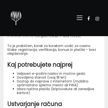
casino Stake –
registracija, bonusi in
igre
Posted
9 FÉVRIER 2018
by
LOIC@DICTON.BE
in
NON CLASSÉ
on
To je praktičen, korak za korakom vodič za casino
Stake: registracija, verifikacija, bonusi in plačila – brez
olepševanja.
Kaj potrebujete najprej
Veljaven e-poštni naslov in močno geslo
Dovoljena starost (vsaj 18 let)
Dostop do naprave z internetom (mobilno
optimizirano spletno mesto ali PWA)
Izbira načina plačila (kriptovalute ali zanesljive
kartice)
Ustvarjanje računa