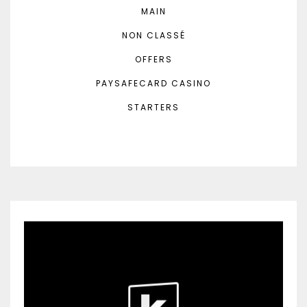
MAIN
NON CLASSÉ
OFFERS
PAYSAFECARD CASINO
STARTERS