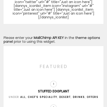
icon="twitter" url="#" title="Just an icon here"]
[dannys_iconlist_item icon="instagram" url="#"
title="Just an icon here"] [dannys_iconlist_item
icon="pinterest" url="#" title="Just an icon here"]
[/dannys_iconlist]
Please enter your
MailChimp API KEY
in the
theme options
panel
prior to using this widget.
FEATURED
STUFFED EGGPLANT
UNDER
ALL
,
CHEF'S SPECIALITY
,
DESERT
,
DRINKS
,
OFFERS