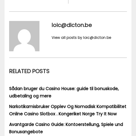
loic@dicton.be
View all posts by loic@dicton.be
RELATED POSTS
Sådan bruger du Casino House: guide til bonuskode,
udbetaling og mere
Narkotikamisbruker Opplev Og Nomadisk Kompatibilitet
Online Casino Slotbox . Kongeriket Norge Try It Now
Avantgarde Casino Guide: Kontoerstellung, Spiele und
Bonusangebote