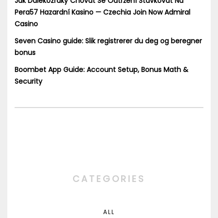
Jak Dalekozraký Chovat Se Odtržení Stávkovat Na
Pera57 Hazardní Kasino — Czechia Join Now Admiral
Casino
Seven Casino guide: Slik registrerer du deg og beregner
bonus
Boombet App Guide: Account Setup, Bonus Math &
Security
CATEGORIES
ALL