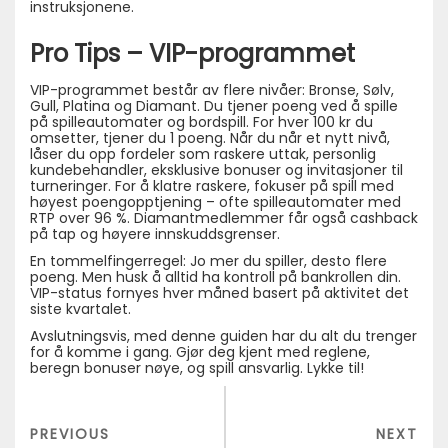
instruksjonene.
Pro Tips – VIP-programmet
VIP-programmet består av flere nivåer: Bronse, Sølv,
Gull, Platina og Diamant. Du tjener poeng ved å spille
på spilleautomater og bordspill. For hver 100 kr du
omsetter, tjener du 1 poeng. Når du når et nytt nivå,
låser du opp fordeler som raskere uttak, personlig
kundebehandler, eksklusive bonuser og invitasjoner til
turneringer. For å klatre raskere, fokuser på spill med
høyest poengopptjening – ofte spilleautomater med
RTP over 96 %. Diamantmedlemmer får også cashback
på tap og høyere innskuddsgrenser.
En tommelfingerregel: Jo mer du spiller, desto flere
poeng. Men husk å alltid ha kontroll på bankrollen din.
VIP-status fornyes hver måned basert på aktivitet det
siste kvartalet.
Avslutningsvis, med denne guiden har du alt du trenger
for å komme i gang. Gjør deg kjent med reglene,
beregn bonuser nøye, og spill ansvarlig. Lykke til!
Navigation
de
PREVIOUS
NEX
PREVIOUS
NEXT