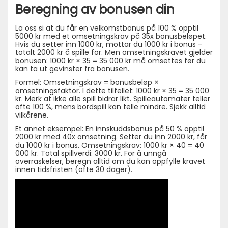
Beregning av bonusen din
La oss si at du får en velkomstbonus på 100 % opptil
5000 kr med et omsetningskrav på 35x bonusbeløpet.
Hvis du setter inn 1000 kr, mottar du 1000 kr i bonus –
totalt 2000 kr å spille for. Men omsetningskravet gjelder
bonusen: 1000 kr × 35 = 35 000 kr må omsettes før du
kan ta ut gevinster fra bonusen.
Formel: Omsetningskrav = bonusbeløp ×
omsetningsfaktor. I dette tilfellet: 1000 kr × 35 = 35 000
kr. Merk at ikke alle spill bidrar likt. Spilleautomater teller
ofte 100 %, mens bordspill kan telle mindre. Sjekk alltid
vilkårene.
Et annet eksempel: En innskuddsbonus på 50 % opptil
2000 kr med 40x omsetning. Setter du inn 2000 kr, får
du 1000 kr i bonus. Omsetningskrav: 1000 kr × 40 = 40
000 kr. Total spillverdi: 3000 kr. For å unngå
overraskelser, beregn alltid om du kan oppfylle kravet
innen tidsfristen (ofte 30 dager).