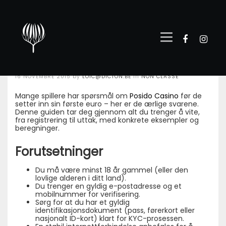
registrering og
bonuser: trinn-for-
trinn guide
Posted
16 NOVEMBRE 2015
by
LOIC@DICTON.BE
in
NON CLASSÉ
on
Mange spillere har spørsmål om
Posido Casino
før de
setter inn sin første euro – her er de ærlige svarene.
Denne guiden tar deg gjennom alt du trenger å vite,
fra registrering til uttak, med konkrete eksempler og
beregninger.
Forutsetninger
Du må være minst 18 år gammel (eller den
lovlige alderen i ditt land).
Du trenger en gyldig e-postadresse og et
mobilnummer for verifisering.
Sørg for at du har et gyldig
identifikasjonsdokument (pass, førerkort eller
nasjonalt ID-kort) klart for KYC-prosessen.