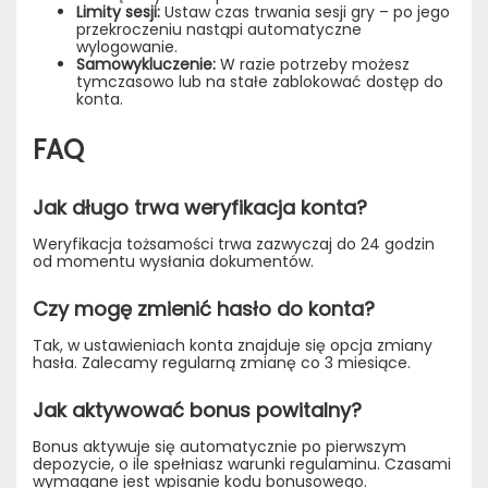
Limity sesji:
Ustaw czas trwania sesji gry – po jego
przekroczeniu nastąpi automatyczne
wylogowanie.
Samowykluczenie:
W razie potrzeby możesz
tymczasowo lub na stałe zablokować dostęp do
konta.
FAQ
Jak długo trwa weryfikacja konta?
Weryfikacja tożsamości trwa zazwyczaj do 24 godzin
od momentu wysłania dokumentów.
Czy mogę zmienić hasło do konta?
Tak, w ustawieniach konta znajduje się opcja zmiany
hasła. Zalecamy regularną zmianę co 3 miesiące.
Jak aktywować bonus powitalny?
Bonus aktywuje się automatycznie po pierwszym
depozycie, o ile spełniasz warunki regulaminu. Czasami
wymagane jest wpisanie kodu bonusowego.