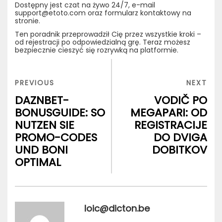
Dostępny jest czat na żywo 24/7, e-mail
support@etoto.com oraz formularz kontaktowy na
stronie.
Ten poradnik przeprowadził Cię przez wszystkie kroki –
od rejestracji po odpowiedzialną grę. Teraz możesz
bezpiecznie cieszyć się rozrywką na platformie.
Navigation
de
PREVIOUS
NEX
PREVIOUS
NEXT
POST
POS
l’article
DAZNBET-
VODIČ PO
BONUSGUIDE: SO
MEGAPARI: OD
NUTZEN SIE
REGISTRACIJE
PROMO-CODES
DO DVIGA
UND BONI
DOBITKOV
OPTIMAL
loic@dicton.be