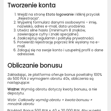
Tworzenie konta
Wejdź na stronę
Etoto logowanie
i kliknij przycisk
„Rejestracja”.
Wypełnij formularz danymi osobowymi – imię,
nazwisko, adres e-mail, data urodzenia.
Utwórz silne hasło (minimum 8 znaków,
zawierające cyfry i znaki specjalne).
Zaakceptuj regulamin i politykę prywatności.
Potwierdź rejestrację poprzez link wysłany na e-
mail.
Zaloguj się na swoje konto i uzupełnij profil o dane
adresowe.
Obliczanie bonusu
Zakładając, że platforma oferuje bonus powitalny 100%
do 500 PLN z wymogiem obrotu 40x, obliczenia są
następujące:
Ważne:
Wymóg obrotu dotyczy kwoty bonusu, a nie
depozytu.
Wzór:
Całkowity wymóg obrotu = kwota bonusu ×
mnożnik obrotu
Przykład: Bonus 500 PLN × 40 = 20 000 PLN. Aby w pełni