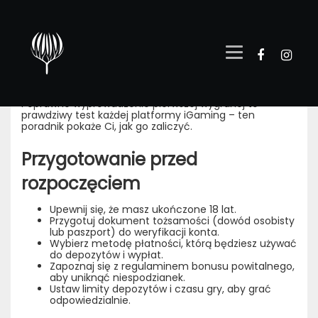
logowanie, bonus i
bezpieczne wygrane
Posted
4 FÉVRIER 2015
by
LOIC@DICTON.BE
in
NON CLASSÉ
on
Poprawne wyprowadzenie pierwszej wygranej to
prawdziwy test każdej platformy iGaming – ten
poradnik pokaże Ci, jak go zaliczyć.
Przygotowanie przed
rozpoczęciem
Upewnij się, że masz ukończone 18 lat.
Przygotuj dokument tożsamości (dowód osobisty
lub paszport) do weryfikacji konta.
Wybierz metodę płatności, którą będziesz używać
do depozytów i wypłat.
Zapoznaj się z regulaminem bonusu powitalnego,
aby uniknąć niespodzianek.
Ustaw limity depozytów i czasu gry, aby grać
odpowiedzialnie.