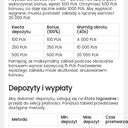
wykorzystać bonus, wpłać 500 PLN. Otrzymasz 500 PLN
bonusu, co daje łączne saldo 1000 PLN. Aby wypłacić
wygrane, musisz postawić zakłady o łącznej wartości
20 000 PLN.
Kwota
Bonus
Wymóg obrotu
depozytu
(100%)
(40x)
100 PLN
100 PLN
4 000 PLN
250 PLN
250 PLN
10 000 PLN
500 PLN
500 PLN
20 000 PLN
Pamiętaj, że maksymalny zakład podczas obracania
bonusem wynosi zazwyczaj 15 PLN. Postawienie
wyższego zakładu może skutkować anulowaniem
bonusu.
Depozyty i wypłaty
Aby dokonać depozytu, zaloguj się na
Etoto logowanie
i
przejdź do sekcji płatności. Poniższa tabela przedstawia
dostępne metody:
Min.
Max.
Czas
Metoda
depozyt
depozyt
przetwarza