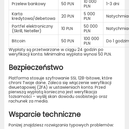
10 000
Przelew bankowy
50 PLN
1-3 dni
PLN
Karta
5 000
20 PLN
Natychmia
kredytowa/debetowa
PLN
Portfel elektroniczny
50 000
10 PLN
Natychmia
(Skrill, Neteller)
PLN
100 000
Bitcoin
50 PLN
Do 1 godzin
PLN
Wypłaty są przetwarzane w ciągu 24 godzin po
weryfikacji konta. Minimalna wypłata wynosi 50 PLN.
Bezpieczeństwo
Platforma stosuje szyfrowanie SSL 128-bitowe, które
chroni Twoje dane. Zaleca się włączenie weryfikacji
dwuetapowej (2FA) w ustawieniach konta. Przed
pierwszą wypłatą konieczna jest weryfikacja
tożsamości – wyślij skan dowodu osobistego oraz
rachunek za media.
Wsparcie techniczne
Poniżej znajdziesz rozwiązania typowych problemów: