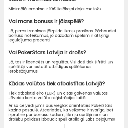
Minimālā iemaksa ir 10€ lielākajai daļai metožu.
Vai mans bonuss ir jāizspēlē?
Jā, pirms izmaksas jāizpilda likmju prasības. Pārbaudiet
bonusa noteikumus, jo dažādām spēlēm ir atšķirīgi
ieguldījuma procenti.
Vai PokerStars Latvija ir drošs?
Jā, tas ir licencēts un regulēts. Visi dati tiek šifrēti, un
spēlētāji var iestatīt atbildīgas spēlēšanas
ierobežojumus.
Kādas valūtas tiek atbalstītas Latvijā?
Tiek atbalstīti eiro (EUR) un citas galvenās valūtas.
Jāveido konta valūta reģistrācijas laikā.
Ar šo ceļvedi jums būs vieglāk orientēties PokerStars
kazino pasaulē. Atcerieties, ka veiksme ir svarīga, bet
izpratne par bonusa kodiem, likmju aprēķiniem un
drošību palīdzēs izbaudīt spēli atbildīgi. Labs ceļojums!