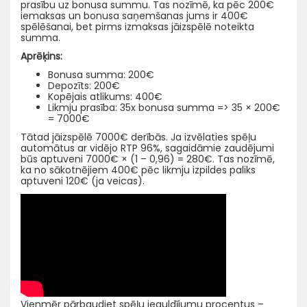
prasību uz bonusa summu. Tas nozīmē, ka pēc 200€
iemaksas un bonusa saņemšanas jums ir 400€
spēlēšanai, bet pirms izmaksas jāizspēlē noteikta
summa.
Aprēķins:
Bonusa summa: 200€
Depozīts: 200€
Kopējais atlikums: 400€
Likmju prasība: 35x bonusa summa => 35 × 200€
= 7000€
Tātad jāizspēlē 7000€ derībās. Ja izvēlaties spēļu
automātus ar vidējo RTP 96%, sagaidāmie zaudējumi
būs aptuveni 7000€ × (1 – 0,96) = 280€. Tas nozīmē,
ka no sākotnējiem 400€ pēc likmju izpildes paliks
aptuveni 120€ (ja veicas).
Vienmēr pārbaudiet spēļu ieguldījumu procentus –