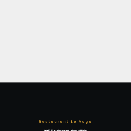
Restaurant Le Vugo