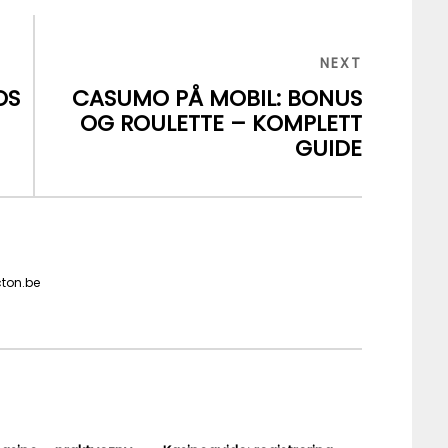
NEXT
NEXT
POST
OS
CASUMO PÅ MOBIL: BONUS
OG ROULETTE – KOMPLETT
GUIDE
cton.be