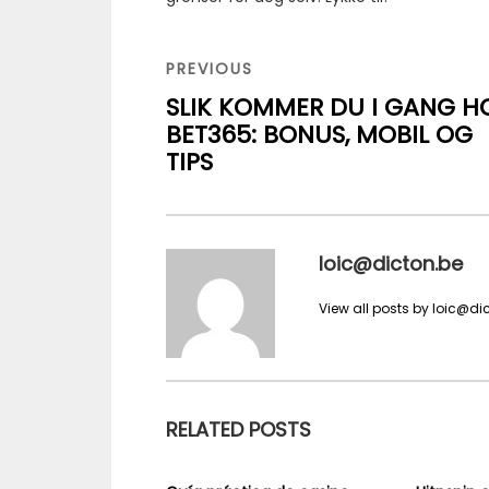
Navigation
de
PREVIOUS
PREVIOUS
POST
l’article
SLIK KOMMER DU I GANG H
BET365: BONUS, MOBIL OG
TIPS
loic@dicton.be
View all posts by loic@di
RELATED POSTS