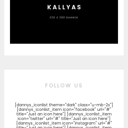
FOLLOW US
[dannys_iconlist theme="dark" class="u-mb-2x"]
[dannys_iconlist_item icon="facebook" url="#"
title="Just an icon here"] [dannys_iconlist_item
icon="twitter" url="#" title="Just an icon here"]
[dannys_iconlist_item icon="instagram" url="#"
title="Just an icon here"] [dannys_iconlist_item