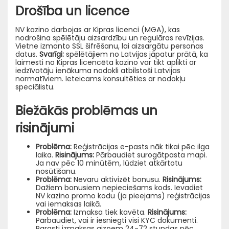
Drošība un licence
NV kazino darbojas ar Kipras licenci (MGA), kas
nodrošina spēlētāju aizsardzību un regulāras revīzijas.
Vietne izmanto SSL šifrēšanu, lai aizsargātu personas
datus.
Svarīgi:
spēlētājiem no Latvijas jāpatur prātā, ka
laimesti no Kipras licencēta kazino var tikt aplikti ar
iedzīvotāju ienākuma nodokli atbilstoši Latvijas
normatīviem. Ieteicams konsultēties ar nodokļu
speciālistu.
Biežākās problēmas un
risinājumi
Problēma:
Reģistrācijas e-pasts nāk tikai pēc ilga
laika.
Risinājums:
Pārbaudiet surogātpasta mapi.
Ja nav pēc 10 minūtēm, lūdziet atkārtotu
nosūtīšanu.
Problēma:
Nevaru aktivizēt bonusu.
Risinājums:
Dažiem bonusiem nepieciešams kods. Ievadiet
NV kazino promo kodu (ja pieejams) reģistrācijas
vai iemaksas laikā.
Problēma:
Izmaksa tiek kavēta.
Risinājums:
Pārbaudiet, vai ir iesniegti visi KYC dokumenti.
Parasti izmaksas aizņem 24-72 stundas pēc