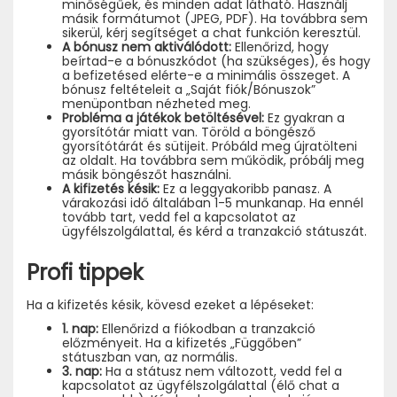
minőségűek, és minden adat látható. Használj
másik formátumot (JPEG, PDF). Ha továbbra sem
sikerül, kérj segítséget a chat funkción keresztül.
A bónusz nem aktiválódott:
Ellenőrizd, hogy
beírtad-e a bónuszkódot (ha szükséges), és hogy
a befizetésed elérte-e a minimális összeget. A
bónusz feltételeit a „Saját fiók/Bónuszok”
menüpontban nézheted meg.
Probléma a játékok betöltésével:
Ez gyakran a
gyorsítótár miatt van. Töröld a böngésző
gyorsítótárát és sütijeit. Próbáld meg újratölteni
az oldalt. Ha továbbra sem működik, próbálj meg
másik böngészőt használni.
A kifizetés késik:
Ez a leggyakoribb panasz. A
várakozási idő általában 1-5 munkanap. Ha ennél
tovább tart, vedd fel a kapcsolatot az
ügyfélszolgálattal, és kérd a tranzakció státuszát.
Profi tippek
Ha a kifizetés késik, kövesd ezeket a lépéseket:
1. nap:
Ellenőrizd a fiókodban a tranzakció
előzményeit. Ha a kifizetés „Függőben”
státuszban van, az normális.
3. nap:
Ha a státusz nem változott, vedd fel a
kapcsolatot az ügyfélszolgálattal (élő chat a