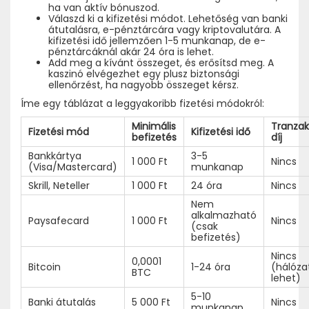
ha van aktív bónuszod.
Válaszd ki a kifizetési módot. Lehetőség van banki
átutalásra, e-pénztárcára vagy kriptovalutára. A
kifizetési idő jellemzően 1-5 munkanap, de e-
pénztárcáknál akár 24 óra is lehet.
Add meg a kívánt összeget, és erősítsd meg. A
kaszinó elvégezhet egy plusz biztonsági
ellenőrzést, ha nagyobb összeget kérsz.
Íme egy táblázat a leggyakoribb fizetési módokról:
Minimális
Tranzak
Fizetési mód
Kifizetési idő
befizetés
díj
Bankkártya
3-5
1 000 Ft
Nincs
(Visa/Mastercard)
munkanap
Skrill, Neteller
1 000 Ft
24 óra
Nincs
Nem
alkalmazható
Paysafecard
1 000 Ft
Nincs
(csak
befizetés)
Nincs
0,0001
Bitcoin
1-24 óra
(hálózat
BTC
lehet)
5-10
Banki átutalás
5 000 Ft
Nincs
munkanap