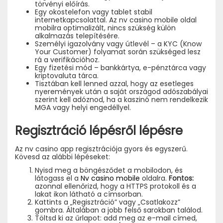
törvényi előírás.
Egy okostelefon vagy tablet stabil
internetkapcsolattal. Az nv casino mobile oldal
mobilra optimalizált, nincs szükség külön
alkalmazás telepítésére.
Személyi igazolvány vagy útlevél – a KYC (Know
Your Customer) folyamat során szükséged lesz
rá a verifikációhoz.
Egy fizetési mód – bankkártya, e-pénztárca vagy
kriptovaluta tárca.
Tisztában kell lenned azzal, hogy az esetleges
nyeremények után a saját országod adószabályai
szerint kell adóznod, ha a kaszinó nem rendelkezik
MGA vagy helyi engedéllyel.
Regisztráció lépésről lépésre
Az nv casino app regisztrációja gyors és egyszerű.
Kövesd az alábbi lépéseket:
Nyisd meg a böngésződet a mobilodon, és
látogass el a
Nv casino mobile
oldalra.
Fontos:
azonnal ellenőrizd, hogy a HTTPS protokoll és a
lakat ikon látható a címsorban.
Kattints a „Regisztráció” vagy „Csatlakozz”
gombra. Általában a jobb felső sarokban találod.
Töltsd ki az űrlapot: add meg az e-mail címed,