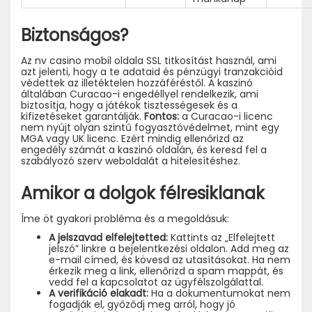
Biztonságos?
Az nv casino mobil oldala SSL titkosítást használ, ami
azt jelenti, hogy a te adataid és pénzügyi tranzakcióid
védettek az illetéktelen hozzáféréstől. A kaszinó
általában Curacao-i engedéllyel rendelkezik, ami
biztosítja, hogy a játékok tisztességesek és a
kifizetéseket garantálják.
Fontos:
a Curacao-i licenc
nem nyújt olyan szintű fogyasztóvédelmet, mint egy
MGA vagy UK licenc. Ezért mindig ellenőrizd az
engedély számát a kaszinó oldalán, és keresd fel a
szabályozó szerv weboldalát a hitelesítéshez.
Amikor a dolgok félresiklanak
Íme öt gyakori probléma és a megoldásuk:
A jelszavad elfelejtetted:
Kattints az „Elfelejtett
jelszó” linkre a bejelentkezési oldalon. Add meg az
e-mail címed, és kövesd az utasításokat. Ha nem
érkezik meg a link, ellenőrizd a spam mappát, és
vedd fel a kapcsolatot az ügyfélszolgálattal.
A verifikáció elakadt:
Ha a dokumentumokat nem
fogadják el, győződj meg arról, hogy jó