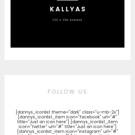
FOLLOW US
[dannys_iconlist theme="dark" class="u-mb-2x"]
[dannys_iconlist_item icon="facebook" url="#"
title="Just an icon here"] [dannys_iconlist_item
icon="twitter" url="#" title="Just an icon here"]
[dannys_iconlist_item icon="instagram" url="#"