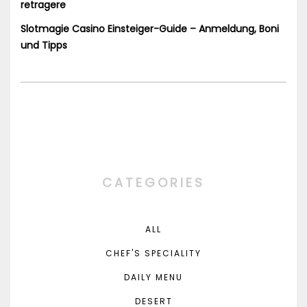
retragere
Slotmagie Casino Einsteiger-Guide – Anmeldung, Boni
und Tipps
CATEGORIES
ALL
CHEF'S SPECIALITY
DAILY MENU
DESERT