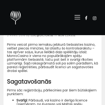
reģistrācijas ceļvedis –
praktiski padomi
drošai spēlei
Posted
2 AVRIL 2016
by
LOIC@DICTON.BE
in
NON CLASSÉ
on
Pirms veicat pirmo iemaksu jebkurā tiešsaistes kazino,
veltiet piecas minūtes, lai izlasītu šo kontrolsarakstu –
tas aptver soļus, kurus lielākā daļa spēlētāju izlaiž.
MonroCasino ir viena no populārākajām spēļu
platformām tiešsaistē, taču pat šeit ir svarīgi rīkoties
uzmanīgi. Šajā rokasgrāmatā soli pa solim parādīsim, kā
pareizi reģistrēties, pārbaudīt licenci un sagatavoties
drošai spēlei.
Sagatavošanās
Pirms sāc reģistrāciju, pārliecinies par šiem būtiskajiem
punktiem:
Svarīgi:
Pārbaudi, vai kazino ir derīga licence
(piemēram, no Kurasao vai Maltas spēļu