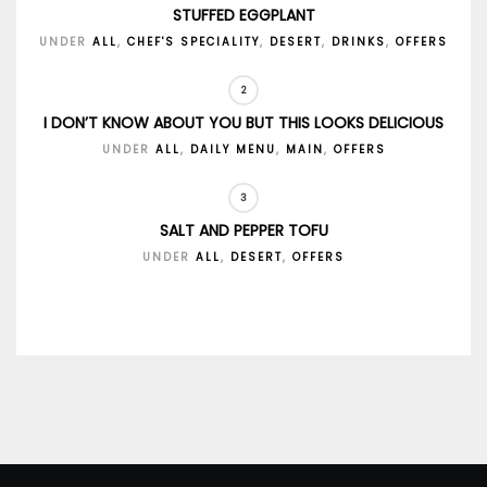
STUFFED EGGPLANT
UNDER
ALL
,
CHEF'S SPECIALITY
,
DESERT
,
DRINKS
,
OFFERS
I DON’T KNOW ABOUT YOU BUT THIS LOOKS DELICIOUS
UNDER
ALL
,
DAILY MENU
,
MAIN
,
OFFERS
SALT AND PEPPER TOFU
UNDER
ALL
,
DESERT
,
OFFERS