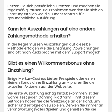
Setzen Sie sich persönliche Grenzen und machen Sie
regelmäßig Pausen. Bei Problemen wenden Sie sich an
Beratungsstellen wie die Bundeszentrale für
gesundheitliche Aufklärung.
Kann ich Auszahlungen auf eine andere
Zahlungsmethode erhalten?
In der Regel müssen Auszahlungen auf dieselbe
Methode erfolgen wie die Einzahlung. Abweichungen
sind oft nach Rücksprache mit dem Support möglich.
Gibt es einen Willkommensbonus ohne
Einzahlung?
Einige Merkur-Casinos bieten Freispiele oder einen
kleinen Bonus ohne Einzahlung an – prüfen Sie die
aktuellen Aktionen auf der Webseite.
Die erste Auszahlung richtig hinzubekommen ist der
wahre Test jeder iGaming-Plattform – mit diesem
Leitfaden haben Sie alle Werkzeuge an der Hand, um
sicher und erfolgreich zu spielen. Denken Sie immer an
verantwortungsvolles Spielen und genießen Sie die