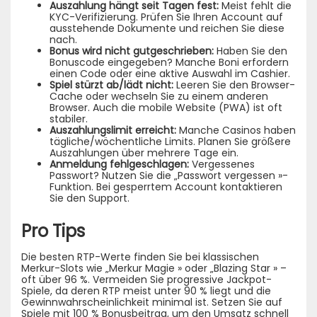
Auszahlung hängt seit Tagen fest:
Meist fehlt die
KYC-Verifizierung. Prüfen Sie Ihren Account auf
ausstehende Dokumente und reichen Sie diese
nach.
Bonus wird nicht gutgeschrieben:
Haben Sie den
Bonuscode eingegeben? Manche Boni erfordern
einen Code oder eine aktive Auswahl im Cashier.
Spiel stürzt ab/lädt nicht:
Leeren Sie den Browser-
Cache oder wechseln Sie zu einem anderen
Browser. Auch die mobile Website (PWA) ist oft
stabiler.
Auszahlungslimit erreicht:
Manche Casinos haben
tägliche/wöchentliche Limits. Planen Sie größere
Auszahlungen über mehrere Tage ein.
Anmeldung fehlgeschlagen:
Vergessenes
Passwort? Nutzen Sie die „Passwort vergessen »-
Funktion. Bei gesperrtem Account kontaktieren
Sie den Support.
Pro Tips
Die besten RTP-Werte finden Sie bei klassischen
Merkur-Slots wie „Merkur Magie » oder „Blazing Star » –
oft über 96 %. Vermeiden Sie progressive Jackpot-
Spiele, da deren RTP meist unter 90 % liegt und die
Gewinnwahrscheinlichkeit minimal ist. Setzen Sie auf
Spiele mit 100 % Bonusbeitrag, um den Umsatz schnell