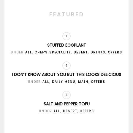
FEATURED
STUFFED EGGPLANT
UNDER
ALL
,
CHEF'S SPECIALITY
,
DESERT
,
DRINKS
,
OFFERS
I DON’T KNOW ABOUT YOU BUT THIS LOOKS DELICIOUS
UNDER
ALL
,
DAILY MENU
,
MAIN
,
OFFERS
SALT AND PEPPER TOFU
UNDER
ALL
,
DESERT
,
OFFERS