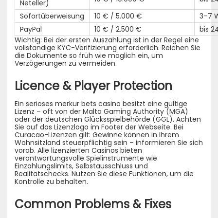
Neteller)
Sofortüberweisung
10 € / 5.000 €
3–7 
PayPal
10 € / 2.500 €
bis 2
Wichtig: Bei der ersten Auszahlung ist in der Regel eine
vollständige KYC-Verifizierung erforderlich. Reichen Sie
die Dokumente so früh wie möglich ein, um
Verzögerungen zu vermeiden.
Licence & Player Protection
Ein seriöses merkur bets casino besitzt eine gültige
Lizenz – oft von der Malta Gaming Authority (MGA)
oder der deutschen Glücksspielbehörde (GGL). Achten
Sie auf das Lizenzlogo im Footer der Webseite. Bei
Curacao-Lizenzen gilt: Gewinne können in Ihrem
Wohnsitzland steuerpflichtig sein – informieren Sie sich
vorab. Alle lizenzierten Casinos bieten
verantwortungsvolle Spielinstrumente wie
Einzahlungslimits, Selbstausschluss und
Realitätschecks. Nutzen Sie diese Funktionen, um die
Kontrolle zu behalten.
Common Problems & Fixes