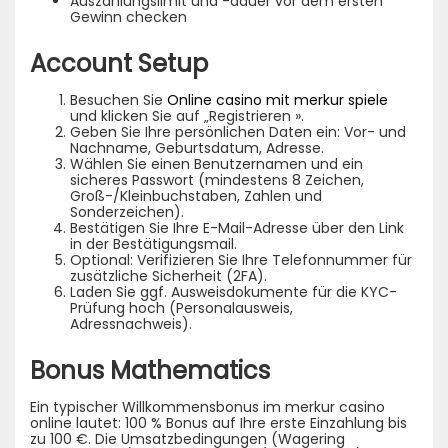
Auszahlungslimit und -dauer vor dem ersten
Gewinn checken
Account Setup
Besuchen Sie
Online casino mit merkur spiele
und klicken Sie auf „Registrieren ».
Geben Sie Ihre persönlichen Daten ein: Vor- und
Nachname, Geburtsdatum, Adresse.
Wählen Sie einen Benutzernamen und ein
sicheres Passwort (mindestens 8 Zeichen,
Groß-/Kleinbuchstaben, Zahlen und
Sonderzeichen).
Bestätigen Sie Ihre E-Mail-Adresse über den Link
in der Bestätigungsmail.
Optional: Verifizieren Sie Ihre Telefonnummer für
zusätzliche Sicherheit (2FA).
Laden Sie ggf. Ausweisdokumente für die KYC-
Prüfung hoch (Personalausweis,
Adressnachweis).
Bonus Mathematics
Ein typischer Willkommensbonus im merkur casino
online lautet: 100 % Bonus auf Ihre erste Einzahlung bis
zu 100 €. Die Umsatzbedingungen (Wagering