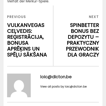
Vielfalt der Merkur-Spiele.
Navigation
de
PREVIOUS
NEX
PREVIOUS
NEXT
POST
POS
l’article
VULKANVEGAS
SPINBETTER
CEĻVEDIS:
BONUS BEZ
REĢISTRĀCIJA,
DEPOZYTU –
BONUSA
PRAKTYCZNY
APRĒĶINS UN
PRZEWODNIK
SPĒĻU SĀKŠANA
DLA GRACZY
loic@dicton.be
View all posts by loic@dicton.be