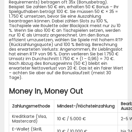
Requirements) betragen oft 35x (Bonusbetrag).
Beispiel: Sie zahlen 50 € ein, erhalten 50 € Bonus – Ihr
Spielguthaben beträgt 100 €. Sie müssen 50 € × 35 =
1.750 € umsetzen, bevor Sie eine Auszahlung
beantragen können. Dabei zählen Slots zu 100 %,
Tischspiele wie Roulette oder Blackjack meist nur zu 10
%. Wenn Sie also 100 € an Tischspielen setzen, werden
nur 10 € als Umsatz angerechnet. Um den Bonus
effizient umzusetzen, wählen Sie Spiele mit hohem RTP
(Rückzahlungsquote) und 100 % Beitrag. Berechnung
des erwarteten Verlusts: Angenommen, Ihr Lieblingsslot
hat einen RTP von 96 %. Dann verlieren Sie bei 1.750 €
Umsatz im Durchschnitt 1.750 € × (1 – 0,96) = 70 €.
Nach Abzug des Bonusgewinns (50 €) bleibt ein
erwarteter Nettoverlust von 20 €. Das ist ein fairer Wert
– achten Sie aber auf die Bonuslaufzeit (meist 30
Tage).
Money In, Money Out
Bearb
Zahlungsmethode
Mindest-/Höchsteinzahlung
Ausz
Kreditkarte (Visa,
10 € / 5.000 €
2–5 
Mastercard)
E-Wallet (Skrill,
10 € / 10.000 €
bis 2