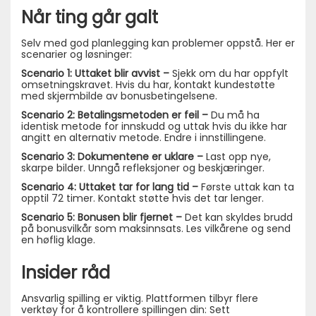
Når ting går galt
Selv med god planlegging kan problemer oppstå. Her er
scenarier og løsninger:
Scenario 1: Uttaket blir avvist –
Sjekk om du har oppfylt
omsetningskravet. Hvis du har, kontakt kundestøtte
med skjermbilde av bonusbetingelsene.
Scenario 2: Betalingsmetoden er feil –
Du må ha
identisk metode for innskudd og uttak hvis du ikke har
angitt en alternativ metode. Endre i innstillingene.
Scenario 3: Dokumentene er uklare –
Last opp nye,
skarpe bilder. Unngå refleksjoner og beskjæringer.
Scenario 4: Uttaket tar for lang tid –
Første uttak kan ta
opptil 72 timer. Kontakt støtte hvis det tar lenger.
Scenario 5: Bonusen blir fjernet –
Det kan skyldes brudd
på bonusvilkår som maksinnsats. Les vilkårene og send
en høflig klage.
Insider råd
Ansvarlig spilling er viktig. Plattformen tilbyr flere
verktøy for å kontrollere spillingen din: Sett