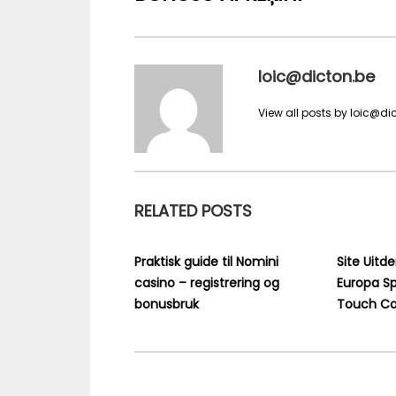
loic@dicton.be
View all posts by loic@di
RELATED POSTS
Praktisk guide til Nomini
Site Uitd
casino – registrering og
Europa Sp
bonusbruk
Touch Ca