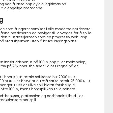
 på lenken du mottar.
ring ved å laste opp gyldig legitimasjon.
e tilgjengelige metodene.
ng
side som fungerer sømløst i alle moderne nettlesere.
åpne nettleseren og naviger til Leovegas for å spille
tsiden til startskjermen som en progressiv web-app
på startskjermen uten å bruke lagringsplass.
n innskuddsbonus på 100 % opp til et maksbeløp,
av på 25x bonusbeløpet. La oss regne på et
i bonus. Din totale spillkonto blir 2000 NOK.
00 NOK. Det betyr at du må satse totalt 25 000 NOK
ger. Husk at ulike spill bidrar forskjellig til
ofte 100 %, mens bordspill kan telle mindre.
ad-bonuser, gratisspinn og cashback-tilbud. Les
 maksinnsats per spill.