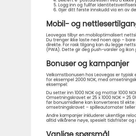
Bekreft e-postadressen ved å klikke
Logg inn og fullfør identitetsverifise
Gjør ditt første innskudd via en av d
Mobil- og nettlesertilga
Leovegas tilbyr en mobiloptimalisert nett
Du trenger ikke laste ned noen app – bare 
direkte. For rask tilgang kan du legge net
(PWA). Dette gir deg push-varsler og ikon 
Bonuser og kampanjer
Velkomstbonusen hos Leovegas er typisk e
for eksempel 2000 NOK, med omsetningskr
eksempel:
Du setter inn 1000 NOK og mottar 1000 NOK 
Omsetningskravet er 25 x 1000 NOK = 25 0
før bonusmidlene kan konverteres til ekte pen
omsetningskravet – spilleautomater teller 
Andre kampanjer inkluderer ukentlige relo
alltid vilkårene nøye, spesielt tidsfrister og
Vanlige spørsmål