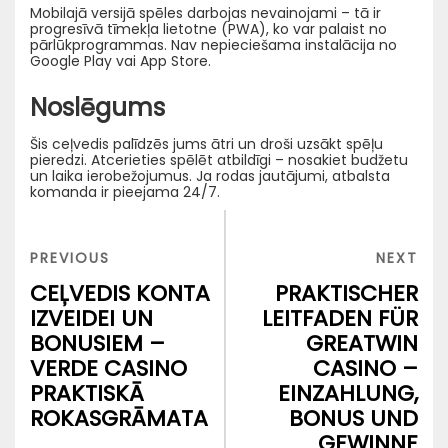
Mobilajā versijā spēles darbojas nevainojami – tā ir
progresīvā tīmekļa lietotne (PWA), ko var palaist no
pārlūkprogrammas. Nav nepieciešama instalācija no
Google Play vai App Store.
Noslēgums
Šis ceļvedis palīdzēs jums ātri un droši uzsākt spēļu
pieredzi. Atcerieties spēlēt atbildīgi – nosakiet budžetu
un laika ierobežojumus. Ja rodas jautājumi, atbalsta
komanda ir pieejama 24/7.
Navigation
de
PREVIOUS
NEX
PREVIOUS
NEXT
POST
POS
l’article
CEĻVEDIS KONTA
PRAKTISCHER
IZVEIDEI UN
LEITFADEN FÜR
BONUSIEM –
GREATWIN
VERDE CASINO
CASINO –
PRAKTISKĀ
EINZAHLUNG,
ROKASGRĀMATA
BONUS UND
GEWINNE