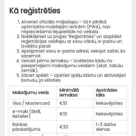
Kā reģistrēties
Atveriet oficiālo mājaslapu – tā ir pilnībā
optimizēta mobilajām ierīcēm (PWA), nav
nepieciešama lejupielāde no veikala.
Noklikšķiniet uz pogas “Reģistrēties” un aizpildiet
reģistrācijas veidlapu ar savu vārdu, e-pastu un
izvēlēto paroli.
Apstipriniet savu e-pasta adresi, sekojot saitei, ko
saņemat.
Veiciet pirmo iemaksu – izvēlieties kādu no
pieejamajiem maksājumu veidiem (skat. tabulu
zemāk).
Sāciet spēlēt – izpētiet spēļu klāstu un aktivizējiet
bonusu, ja vēlaties.
Minimālā
Apstrādes
Maksājumu veids
iemaksa
laiks
Visa / Mastercard
€10
Nekavējoties
e-maki (Skrill,
€10
Nekavējoties
Neteller)
Bankas
1–3 darba
€20
pārskaitījums
dienas