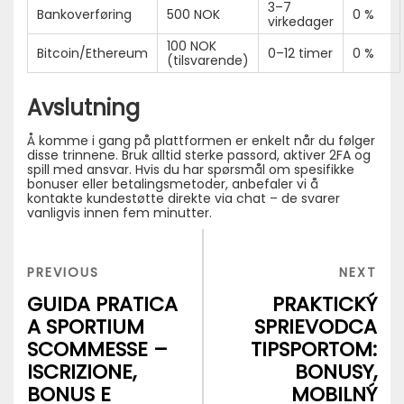
3–7
Bankoverføring
500 NOK
0 %
virkedager
100 NOK
Bitcoin/Ethereum
0–12 timer
0 %
(tilsvarende)
Avslutning
Å komme i gang på plattformen er enkelt når du følger
disse trinnene. Bruk alltid sterke passord, aktiver 2FA og
spill med ansvar. Hvis du har spørsmål om spesifikke
bonuser eller betalingsmetoder, anbefaler vi å
kontakte kundestøtte direkte via chat – de svarer
vanligvis innen fem minutter.
Navigation
de
PREVIOUS
NEX
PREVIOUS
NEXT
POST
POS
l’article
GUIDA PRATICA
PRAKTICKÝ
A SPORTIUM
SPRIEVODCA
SCOMMESSE –
TIPSPORTOM:
ISCRIZIONE,
BONUSY,
BONUS E
MOBILNÝ