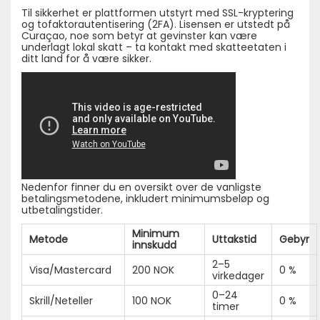
Til sikkerhet er plattformen utstyrt med SSL-kryptering
og tofaktorautentisering (2FA). Lisensen er utstedt på
Curaçao, noe som betyr at gevinster kan være
underlagt lokal skatt – ta kontakt med skatteetaten i
ditt land for å være sikker.
Nedenfor finner du en oversikt over de vanligste
betalingsmetodene, inkludert minimumsbeløp og
utbetalingstider.
Minimum
Metode
Uttakstid
Gebyr
innskudd
2–5
Visa/Mastercard
200 NOK
0 %
virkedager
0–24
Skrill/Neteller
100 NOK
0 %
timer