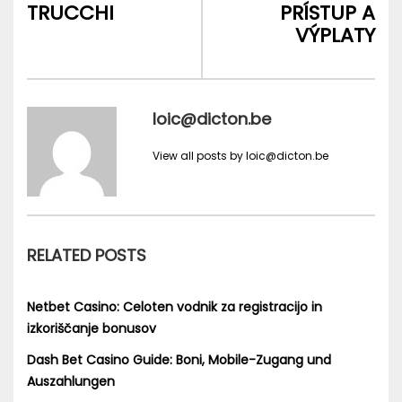
TRUCCHI
PRÍSTUP A
VÝPLATY
loic@dicton.be
View all posts by loic@dicton.be
RELATED POSTS
Netbet Casino: Celoten vodnik za registracijo in
izkoriščanje bonusov
Dash Bet Casino Guide: Boni, Mobile-Zugang und
Auszahlungen