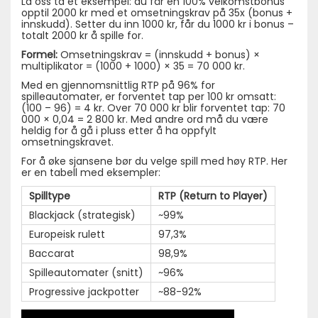
La oss ta et eksempel: du får en 100% velkomstbonus
opptil 2000 kr med et omsetningskrav på 35x (bonus +
innskudd). Setter du inn 1000 kr, får du 1000 kr i bonus –
totalt 2000 kr å spille for.
Formel:
Omsetningskrav = (innskudd + bonus) ×
multiplikator = (1000 + 1000) × 35 = 70 000 kr.
Med en gjennomsnittlig RTP på 96% for
spilleautomater, er forventet tap per 100 kr omsatt:
(100 – 96) = 4 kr. Over 70 000 kr blir forventet tap: 70
000 × 0,04 = 2 800 kr. Med andre ord må du være
heldig for å gå i pluss etter å ha oppfylt
omsetningskravet.
For å øke sjansene bør du velge spill med høy RTP. Her
er en tabell med eksempler:
Spilltype
RTP (Return to Player)
Blackjack (strategisk)
~99%
Europeisk rulett
97,3%
Baccarat
98,9%
Spilleautomater (snitt)
~96%
Progressive jackpotter
~88-92%