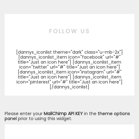
FOLLOW US
[dannys_iconlist theme="dark" class="u-mb-2x"]
[dannys_iconlist_item icon="facebook" url="#"
title="Just an icon here"] [dannys_iconlist_item
icon="twitter" url="#" title="Just an icon here"]
[dannys_iconlist_item icon="instagram" url="#"
title="Just an icon here"] [dannys_iconlist_item
icon="pinterest" url="#" title="Just an icon here"]
[/dannys_iconlist]
Please enter your
MailChimp API KEY
in the
theme options
panel
prior to using this widget.