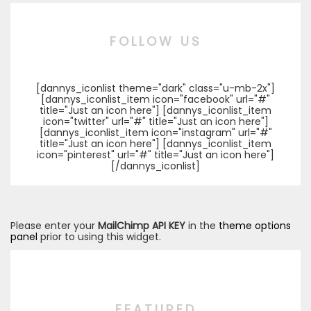
FOLLOW US
[dannys_iconlist theme="dark" class="u-mb-2x"]
[dannys_iconlist_item icon="facebook" url="#"
title="Just an icon here"] [dannys_iconlist_item
icon="twitter" url="#" title="Just an icon here"]
[dannys_iconlist_item icon="instagram" url="#"
title="Just an icon here"] [dannys_iconlist_item
icon="pinterest" url="#" title="Just an icon here"]
[/dannys_iconlist]
Please enter your
MailChimp API KEY
in the
theme options
panel
prior to using this widget.
FEATURED