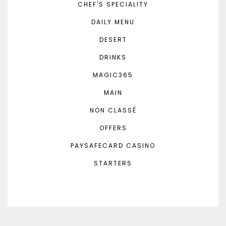
CHEF'S SPECIALITY
DAILY MENU
DESERT
DRINKS
MAGIC365
MAIN
NON CLASSÉ
OFFERS
PAYSAFECARD CASINO
STARTERS