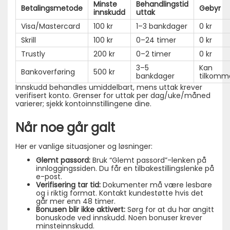
Minste
Behandlingstid
Betalingsmetode
Gebyr
innskudd
uttak
Visa/Mastercard
100 kr
1–3 bankdager
0 kr
Skrill
100 kr
0–24 timer
0 kr
Trustly
200 kr
0–2 timer
0 kr
3–5
Kan
Bankoverføring
500 kr
bankdager
tilkomm
Innskudd behandles umiddelbart, mens uttak krever
verifisert konto. Grenser for uttak per dag/uke/måned
varierer; sjekk kontoinnstillingene dine.
Når noe går galt
Her er vanlige situasjoner og løsninger:
Glemt passord:
Bruk “Glemt passord”-lenken på
innloggingssiden. Du får en tilbakestillingslenke på
e-post.
Verifisering tar tid:
Dokumenter må være lesbare
og i riktig format. Kontakt kundestøtte hvis det
går mer enn 48 timer.
Bonusen blir ikke aktivert:
Sørg for at du har angitt
bonuskode ved innskudd. Noen bonuser krever
minsteinnskudd.