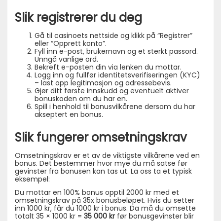
Slik registrerer du deg
Gå til casinoets nettside og klikk på “Registrer”
eller “Opprett konto”.
Fyll inn e-post, brukernavn og et sterkt passord.
Unngå vanlige ord.
Bekreft e-posten din via lenken du mottar.
Logg inn og fullfør identitetsverifiseringen (KYC)
– last opp legitimasjon og adressebevis.
Gjør ditt første innskudd og eventuelt aktiver
bonuskoden om du har en.
Spill i henhold til bonusvilkårene dersom du har
akseptert en bonus.
Slik fungerer omsetningskrav
Omsetningskrav er et av de viktigste vilkårene ved en
bonus. Det bestemmer hvor mye du må satse før
gevinster fra bonusen kan tas ut. La oss ta et typisk
eksempel:
Du mottar en 100% bonus opptil 2000 kr med et
omsetningskrav på 35x bonusbeløpet. Hvis du setter
inn 1000 kr, får du 1000 kr i bonus. Da må du omsette
totalt 35 × 1000 kr =
35 000 kr
før bonusgevinster blir