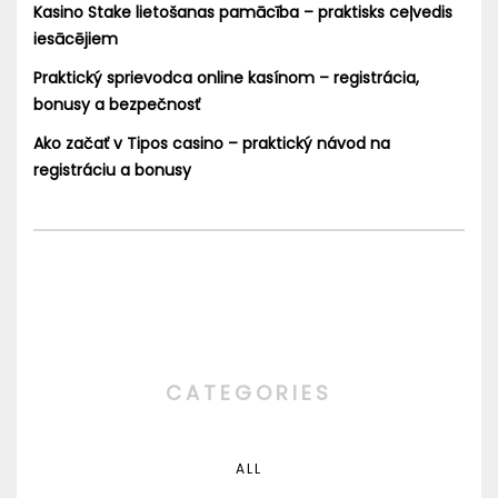
Kasino Stake lietošanas pamācība – praktisks ceļvedis
iesācējiem
Praktický sprievodca online kasínom – registrácia,
bonusy a bezpečnosť
Ako začať v Tipos casino – praktický návod na
registráciu a bonusy
CATEGORIES
ALL