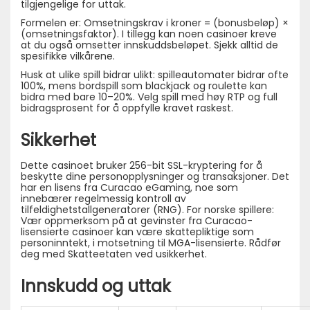
tilgjengelige for uttak.
Formelen er: Omsetningskrav i kroner = (bonusbeløp) ×
(omsetningsfaktor). I tillegg kan noen casinoer kreve
at du også omsetter innskuddsbeløpet. Sjekk alltid de
spesifikke vilkårene.
Husk at ulike spill bidrar ulikt: spilleautomater bidrar ofte
100%, mens bordspill som blackjack og roulette kan
bidra med bare 10–20%. Velg spill med høy RTP og full
bidragsprosent for å oppfylle kravet raskest.
Sikkerhet
Dette casinoet bruker 256-bit SSL-kryptering for å
beskytte dine personopplysninger og transaksjoner. Det
har en lisens fra Curacao eGaming, noe som
innebærer regelmessig kontroll av
tilfeldighetstallgeneratorer (RNG). For norske spillere:
Vær oppmerksom på at gevinster fra Curacao-
lisensierte casinoer kan være skattepliktige som
personinntekt, i motsetning til MGA-lisensierte. Rådfør
deg med Skatteetaten ved usikkerhet.
Innskudd og uttak