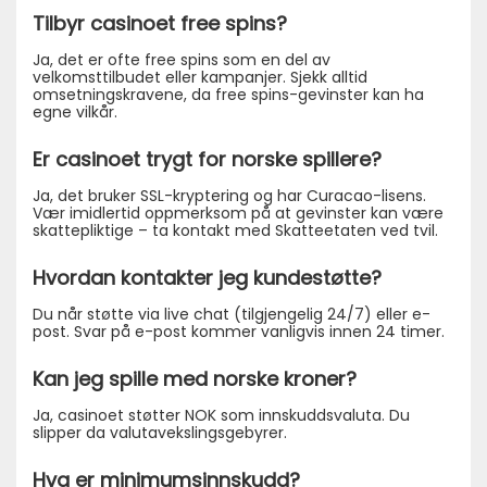
Tilbyr casinoet free spins?
Ja, det er ofte free spins som en del av
velkomsttilbudet eller kampanjer. Sjekk alltid
omsetningskravene, da free spins-gevinster kan ha
egne vilkår.
Er casinoet trygt for norske spillere?
Ja, det bruker SSL-kryptering og har Curacao-lisens.
Vær imidlertid oppmerksom på at gevinster kan være
skattepliktige – ta kontakt med Skatteetaten ved tvil.
Hvordan kontakter jeg kundestøtte?
Du når støtte via live chat (tilgjengelig 24/7) eller e-
post. Svar på e-post kommer vanligvis innen 24 timer.
Kan jeg spille med norske kroner?
Ja, casinoet støtter NOK som innskuddsvaluta. Du
slipper da valutavekslingsgebyrer.
Hva er minimumsinnskudd?