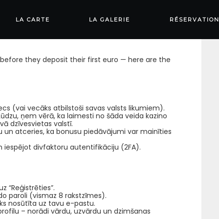
tošanas pamācība –
s iesācējiem
LA CARTE
LA GALERIE
RÉSERVATIO
É
before they deposit their first euro — here are the
vecs (vai vecāks atbilstoši savas valsts likumiem).
. Lūdzu, ņem vērā, ka laimesti no šāda veida kazino
vā dzīvesvietas valstī.
u un atceries, ka bonusu piedāvājumi var mainīties
 iespējot divfaktoru autentifikāciju (2FA).
z “Reģistrēties”.
do paroli (vismaz 8 rakstzīmes).
 tiks nosūtīta uz tavu e-pastu.
profilu – norādi vārdu, uzvārdu un dzimšanas