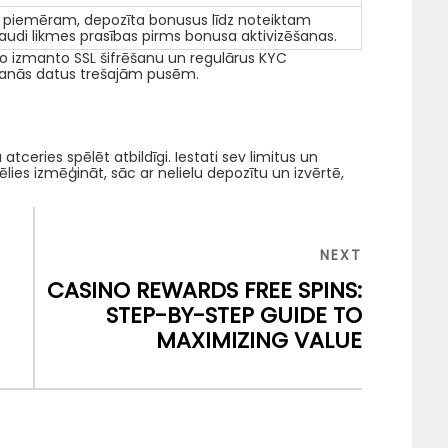
 piemēram, depozīta bonusus līdz noteiktam
di likmes prasības pirms bonusa aktivizēšanas.
ino izmanto SSL šifrēšanu un regulārus KYC
šanās datus trešajām pusēm.
atceries spēlēt atbildīgi. Iestati sev limitus un
ies izmēģināt, sāc ar nelielu depozītu un izvērtē,
NEXT
NEXT
POST
CASINO REWARDS FREE SPINS:
STEP-BY-STEP GUIDE TO
MAXIMIZING VALUE