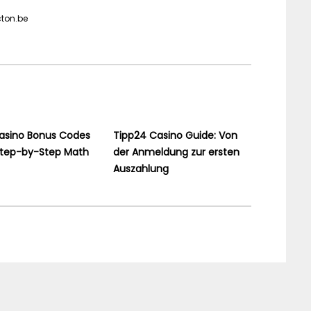
cton.be
asino Bonus Codes
Tipp24 Casino Guide: Von
Step-by-Step Math
der Anmeldung zur ersten
Auszahlung