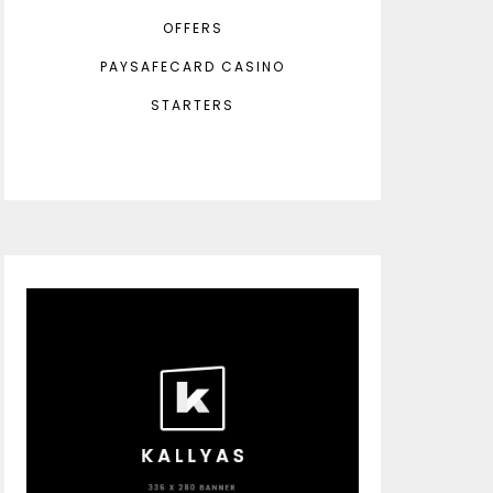
OFFERS
PAYSAFECARD CASINO
STARTERS