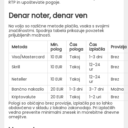
RTP in upoštevate pogoje.
Denar noter, denar ven
Na voljo so različne metode plačila, vsaka s svojimi
značilnostmi. Spodnja tabela prikazuje povzetek
priljubljenih možnosti.
Min.
Čas
Čas
Metoda
Provizija
polog
pologa
izplačila
Visa/Mastercard
10 EUR
Takoj
1–3 dni
Brez
12–24
Skrill
10 EUR
Takoj
Brez
ur
12–24
Neteller
10 EUR
Takoj
Brez
ur
Bančno nakazilo
20 EUR
1–3 dni
3–7 dni
Možna
Kriptovalute
20 EUR
Takoj
1–2 uri
Brez
Pologi so običajno brez provizije, izplačila pa so lahko
obdavčena v skladu z lokalno zakonodajo. Pri izplačilih
vedno preverite minimalni znesek in morebitne dnevne
omejitve.