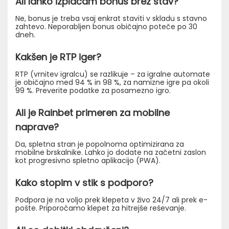
Ali lahko izplačam bonus brez stav?
Ne, bonus je treba vsaj enkrat staviti v skladu s stavno
zahtevo. Neporabljen bonus običajno poteče po 30
dneh.
Kakšen je RTP iger?
RTP (vrnitev igralcu) se razlikuje – za igralne automate
je običajno med 94 % in 98 %, za namizne igre pa okoli
99 %. Preverite podatke za posamezno igro.
Ali je Rainbet primeren za mobilne
naprave?
Da, spletna stran je popolnoma optimizirana za
mobilne brskalnike. Lahko jo dodate na začetni zaslon
kot progresivno spletno aplikacijo (PWA).
Kako stopim v stik s podporo?
Podpora je na voljo prek klepeta v živo 24/7 ali prek e-
pošte. Priporočamo klepet za hitrejše reševanje.