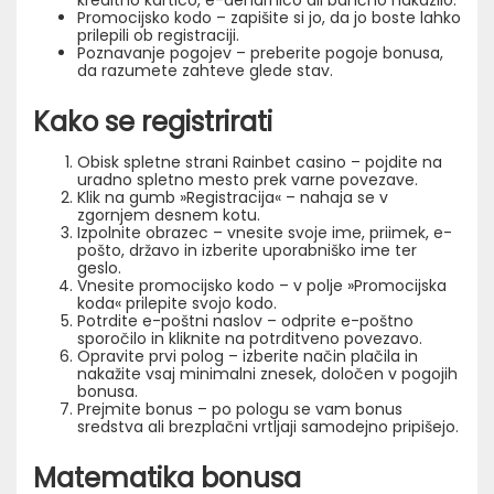
kreditno kartico, e-denarnico ali bančno nakazilo.
Promocijsko kodo – zapišite si jo, da jo boste lahko
prilepili ob registraciji.
Poznavanje pogojev – preberite pogoje bonusa,
da razumete zahteve glede stav.
Kako se registrirati
Obisk spletne strani Rainbet casino – pojdite na
uradno spletno mesto prek varne povezave.
Klik na gumb »Registracija« – nahaja se v
zgornjem desnem kotu.
Izpolnite obrazec – vnesite svoje ime, priimek, e-
pošto, državo in izberite uporabniško ime ter
geslo.
Vnesite promocijsko kodo – v polje »Promocijska
koda« prilepite svojo kodo.
Potrdite e-poštni naslov – odprite e-poštno
sporočilo in kliknite na potrditveno povezavo.
Opravite prvi polog – izberite način plačila in
nakažite vsaj minimalni znesek, določen v pogojih
bonusa.
Prejmite bonus – po pologu se vam bonus
sredstva ali brezplačni vrtljaji samodejno pripišejo.
Matematika bonusa