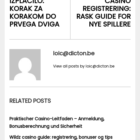
IZPLAČILO:
CASINO
KORAK ZA
REGISTRERING:
KORAKOM DO
RASK GUIDE FOR
PRVEGA DVIGA
NYE SPILLERE
loic@dicton.be
View all posts by loic@dicton.be
RELATED POSTS
Praktischer Casino-Leitfaden – Anmeldung,
Bonusberechnung und Sicherheit
Wildz casino guide: registrering, bonuser og tips