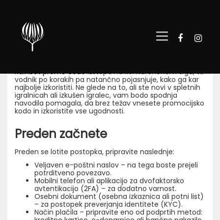
promocijsko kodo:
navodila po korakih
Posted
15 SEPTEMBRE 2015
by
LOIC@DICTON.BE
in
NON CLASSÉ
on
Rainbet promo code
izstopa na konkurenčnem trgu, ta
vodnik po korakih pa natančno pojasnjuje, kako ga kar
najbolje izkoristiti. Ne glede na to, ali ste novi v spletnih
igralnicah ali izkušen igralec, vam bodo spodnja
navodila pomagala, da brez težav vnesete promocijsko
kodo in izkoristite vse ugodnosti.
Preden začnete
Preden se lotite postopka, pripravite naslednje:
Veljaven e-poštni naslov – na tega boste prejeli
potrditveno povezavo.
Mobilni telefon ali aplikacijo za dvofaktorsko
avtentikacijo (2FA) – za dodatno varnost.
Osebni dokument (osebna izkaznica ali potni list)
– za postopek preverjanja identitete (KYC).
Način plačila – pripravite eno od podprtih metod: