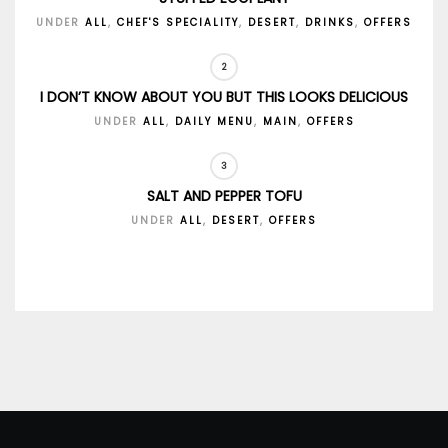
UNDER
ALL
,
CHEF'S SPECIALITY
,
DESERT
,
DRINKS
,
OFFERS
I DON’T KNOW ABOUT YOU BUT THIS LOOKS DELICIOUS
UNDER
ALL
,
DAILY MENU
,
MAIN
,
OFFERS
SALT AND PEPPER TOFU
UNDER
ALL
,
DESERT
,
OFFERS