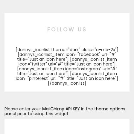
FOLLOW US
[dannys_iconlist theme="dark" class="u-mb-2x"]
[dannys_iconlist_item icon="facebook" url="#"
title="Just an icon here"] [dannys_iconlist_item
icon="twitter" url="#" title="Just an icon here"]
[dannys_iconlist_item icon="instagram" url="#"
title="Just an icon here"] [dannys_iconlist_item
icon="pinterest" url="#" title="Just an icon here"]
[/dannys_iconlist]
Please enter your
MailChimp API KEY
in the
theme options
panel
prior to using this widget.