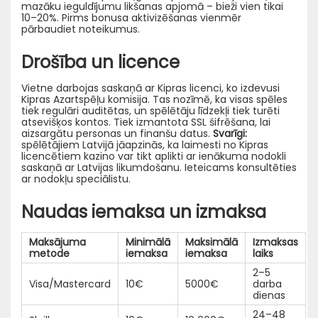
mazāku ieguldījumu likšanas apjomā – bieži vien tikai
10–20%. Pirms bonusa aktivizēšanas vienmēr
pārbaudiet noteikumus.
Drošība un licence
Vietne darbojas saskaņā ar Kipras licenci, ko izdevusi
Kipras Azartspēļu komisija. Tas nozīmē, ka visas spēles
tiek regulāri auditētas, un spēlētāju līdzekļi tiek turēti
atsevišķos kontos. Tiek izmantota SSL šifrēšana, lai
aizsargātu personas un finanšu datus.
Svarīgi:
spēlētājiem Latvijā jāapzinās, ka laimesti no Kipras
licencētiem kazino var tikt aplikti ar ienākuma nodokli
saskaņā ar Latvijas likumdošanu. Ieteicams konsultēties
ar nodokļu speciālistu.
Naudas iemaksa un izmaksa
Maksājuma
Minimālā
Maksimālā
Izmaksas
metode
iemaksa
iemaksa
laiks
2–5
Visa/Mastercard
10€
5000€
darba
dienas
24–48