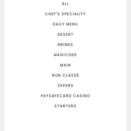
ALL
CHEF'S SPECIALITY
DAILY MENU
DESERT
DRINKS
MAGIC365
MAIN
NON CLASSÉ
OFFERS
PAYSAFECARD CASINO
STARTERS