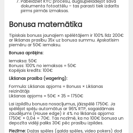
Pabeidziet KYC procesu, augšupielādējot sava
dokumenta fotoattēlu – tas parasti tiek izdarīts
pirms pirmās izmaksas.
Bonusa matemātika
Tipiskais bonuss jaunajiem spēlētājiem ir 100% līdz 200€
ar likšanas prasību 35x uz bonusa summu. Apskatīsim
piemēru ar 50€ iemaksu.
Bonusa aprēķins:
Iemaksa: 50€
Bonuss: 100% no iemaksas = 50€
Kopējais kredīts: 100€
Likšanas prasība (wagering):
Formula: Likšanas apjoms = Bonuss × Likšanas
reizinātājs
Likšanas apjoms = 50€ × 35 = 1750€
Lai izpildītu bonusa nosacījumus, jāizspēlē 1750€. Ja
spēlējat spēļu automātus ar 96% RTP, sagaidāmais
zaudējums (House edge) ir 4% no likšanas apjoma:
1750€ × 0,04 = 70€. Tas nozīmē, ka no 100€ bonusa un
depozīta vidēji paliks 30€ pēc prasību izpildes.
Piezīme:
Dažas spēles (galda spēles, video pokers) dod