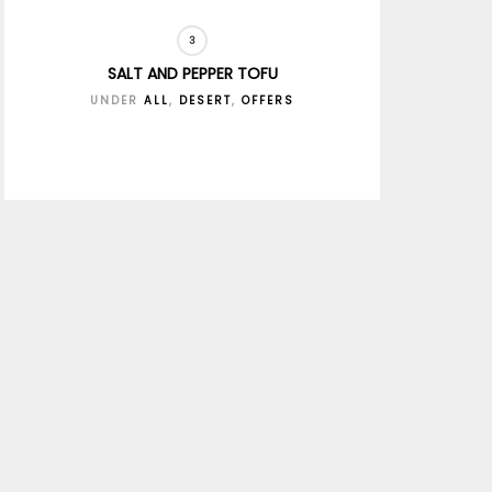
SALT AND PEPPER TOFU
UNDER
ALL
,
DESERT
,
OFFERS