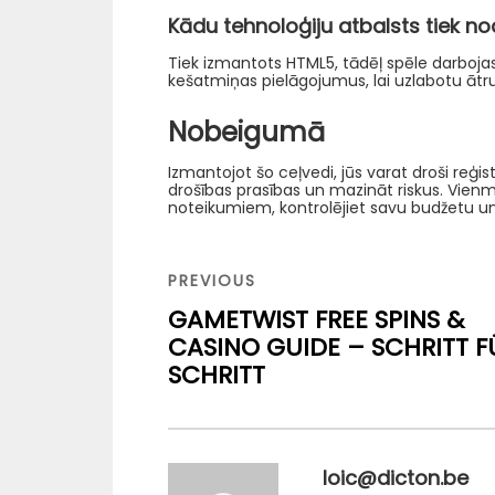
Kādu tehnoloģiju atbalsts tiek n
Tiek izmantots HTML5, tādēļ spēle darboja
kešatmiņas pielāgojumus, lai uzlabotu āt
Nobeigumā
Izmantojot šo ceļvedi, jūs varat droši reģi
drošības prasības un mazināt riskus. Vienm
noteikumiem, kontrolējiet savu budžetu un s
Navigation
de
PREVIOUS
PREVIOUS
POST
l’article
GAMETWIST FREE SPINS &
CASINO GUIDE – SCHRITT F
SCHRITT
loic@dicton.be