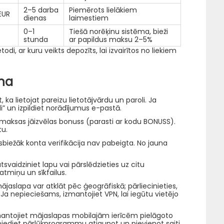
2–5 darba
Piemērots lielākiem
EUR
dienas
laimestiem
0–1
Tiešā norēķinu sistēma, bieži
R
stunda
ar papildus maksu 2–5%
, ar kuru veikts depozīts, lai izvairītos no liekiem
na
 ka lietojat pareizu lietotājvārdu un paroli. Ja
li” un izpildiet norādījumus e-pastā.
maksas jāizvēlas bonuss (parasti ar kodu BONUSS).
tu.
sbiežāk konta verifikācija nav pabeigta. No jauna
tsvaidziniet lapu vai pārslēdzieties uz citu
atmiņu un sīkfailus.
jaslapa var atklāt pēc ģeogrāfiskā; pārliecinieties,
u. Ja nepieciešams, izmantojiet VPN, lai iegūtu vietējo
antojiet mājaslapas mobilajām ierīcēm pielāgoto
piediet pārlūkprogrammu atjaunot un pievienot saiti