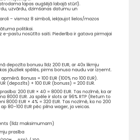
 atrodama lapas augšējā labajā stūrī).
ārdu, uzvārdu, dzimšanas datumu un
aroli – vismaz 8 simboli, iekļaujot lielos/mazos
ātuma politikai.
uz e-pastu nosūtīto saiti. Piederība ir gatava pirmajai
ā depozīta bonusu līdz 200 EUR, ar 40x likmju
kas jāuzliek spēlēs, pirms bonusa naudu var izņemt.
 apmērā. Bonuss = 100 EUR (100% no 100 EUR).
EUR (depozīts) + 100 EUR (bonuss) = 200 EUR.
 prasība: 200 EUR × 40 = 8000 EUR. Tas nozīmē, ka ar
 8000 EUR. Ja spēle ir slots ar 96% RTP (Return to
ni 8000 EUR × 4% = 320 EUR. Tas nozīmē, ka no 200
i ap 80–100 EUR pēc pilna wager, ja veicas.
ents (līdz maksimumam)
mju prasība