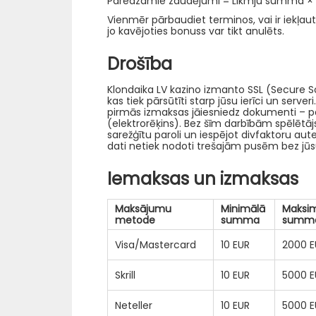
Paredzamie zaudējumi = Likmju summa × (
Vienmēr pārbaudiet terminos, vai ir iekļaut
jo kavējoties bonuss var tikt anulēts.
Drošība
Klondaika LV kazino izmanto SSL (Secure Soc
kas tiek pārsūtīti starp jūsu ierīci un serveri
pirmās izmaksas jāiesniedz dokumenti – pas
(elektrorēķins). Bez šīm darbībām spēlētāj
sarežģītu paroli un iespējot divfaktoru aut
dati netiek nodoti trešajām pusēm bez jūs
Iemaksas un izmaksas
Maksājumu
Minimālā
Maksi
metode
summa
summ
Visa/Mastercard
10 EUR
2000 E
Skrill
10 EUR
5000 E
Neteller
10 EUR
5000 E