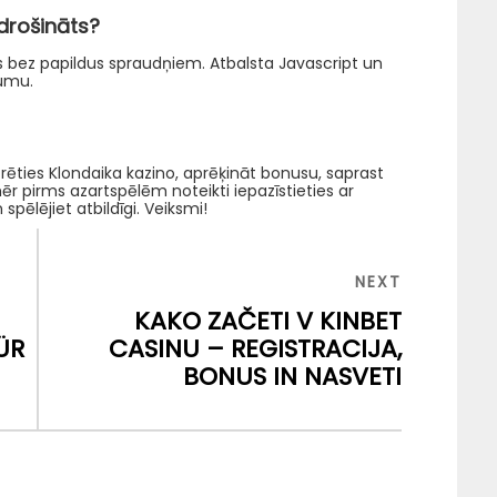
odrošināts?
s bez papildus spraudņiem. Atbalsta Javascript un
rumu.
strēties Klondaika kazino, aprēķināt bonusu, saprast
ēr pirms azartspēlēm noteikti iepazīstieties ar
pēlējiet atbildīgi. Veiksmi!
NEXT
NEXT
POST
KAKO ZAČETI V KINBET
ÜR
CASINU – REGISTRACIJA,
BONUS IN NASVETI