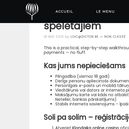
Kā reģistrēties K
– praktisks ceļved
ACCUEIL
LE MENU
spēlētājiem
Posted
18 MAI 2015
by
LOIC@DICTON.BE
in
NON CLASSÉ
on
This is a practical, step-by-step walkthrou
payments — no fluff.
Kas jums nepieciešams
Pilngadība (vismaz 18 gadi)
Derīgs personu apliecinošs dokument
Personīgais e-pasts un mobilā tālr
Viedtālrunis vai dators ar interneta
Maksājumu karte vai kāds no atbalst
Neteller, bankas pārskaitījums)
Stabils interneta savienojums – īpaši 
Soli pa solim – reģistrāci
Atveriet
Klondaika online casino
ofic