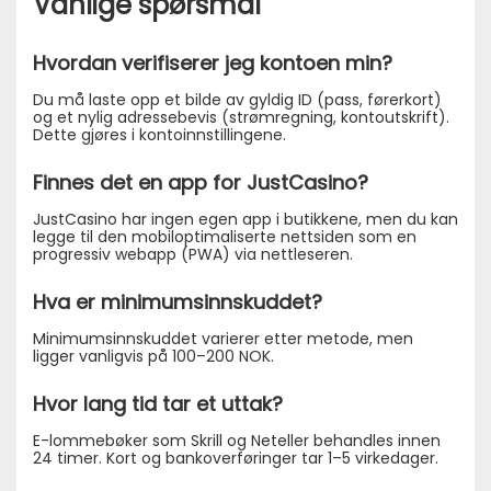
Vanlige spørsmål
Hvordan verifiserer jeg kontoen min?
Du må laste opp et bilde av gyldig ID (pass, førerkort)
og et nylig adressebevis (strømregning, kontoutskrift).
Dette gjøres i kontoinnstillingene.
Finnes det en app for JustCasino?
JustCasino har ingen egen app i butikkene, men du kan
legge til den mobiloptimaliserte nettsiden som en
progressiv webapp (PWA) via nettleseren.
Hva er minimumsinnskuddet?
Minimumsinnskuddet varierer etter metode, men
ligger vanligvis på 100–200 NOK.
Hvor lang tid tar et uttak?
E-lommebøker som Skrill og Neteller behandles innen
24 timer. Kort og bankoverføringer tar 1–5 virkedager.