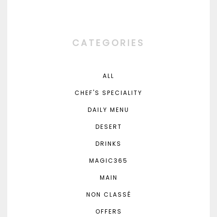
CATEGORIES
ALL
CHEF'S SPECIALITY
DAILY MENU
DESERT
DRINKS
MAGIC365
MAIN
NON CLASSÉ
OFFERS