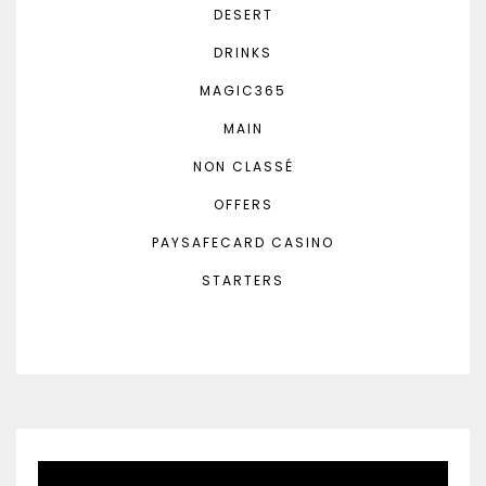
DESERT
DRINKS
MAGIC365
MAIN
NON CLASSÉ
OFFERS
PAYSAFECARD CASINO
STARTERS