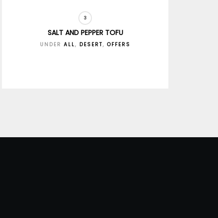
SALT AND PEPPER TOFU
UNDER
ALL
,
DESERT
,
OFFERS