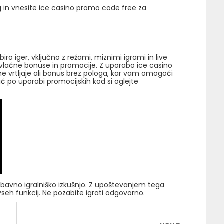
og in vnesite ice casino promo code free za
iro iger, vključno z režami, miznimi igrami in live
ivlačne bonuse in promocije. Z uporabo ice casino
e vrtljaje ali bonus brez pologa, kar vam omogoči
dič po uporabi promocijskih kod si oglejte
zabavno igralniško izkušnjo. Z upoštevanjem tega
vseh funkcij. Ne pozabite igrati odgovorno.