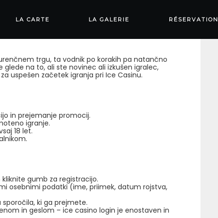
a in promocijske kode
k
LA CARTE
LA GALERIE
RÉSERVATIO
urenčnem trgu, ta vodnik po korakih pa natančno
Ne glede na to, ali ste novinec ali izkušen igralec,
 za uspešen začetek igranja pri Ice Casinu.
ijo in prejemanje promocij.
moteno igranje.
saj 18 let.
kalnikom.
kliknite gumb za registracijo.
ojimi osebnimi podatki (ime, priimek, datum rojstva,
 sporočila, ki ga prejmete.
menom in geslom – ice casino login je enostaven in