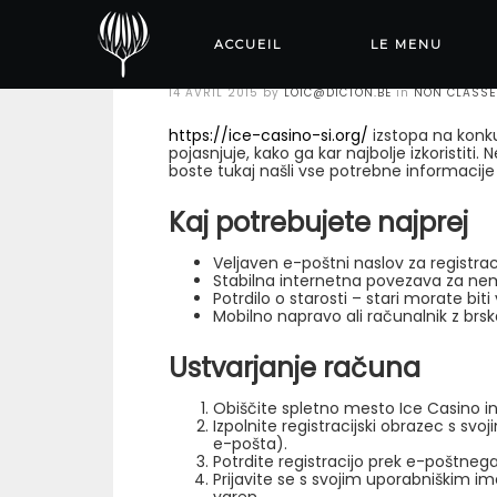
Ice Casino prijav
– praktični vodni
ACCUEIL
LE MENU
Posted
14 AVRIL 2015
by
LOIC@DICTON.BE
in
NON CLASSÉ
on
https://ice-casino-si.org/
izstopa na konk
pojasnjuje, kako ga kar najbolje izkoristiti. 
boste tukaj našli vse potrebne informacije
Kaj potrebujete najprej
Veljaven e-poštni naslov za registrac
Stabilna internetna povezava za ne
Potrdilo o starosti – stari morate biti v
Mobilno napravo ali računalnik z brs
Ustvarjanje računa
Obiščite spletno mesto Ice Casino in 
Izpolnite registracijski obrazec s sv
e-pošta).
Potrdite registracijo prek e-poštnega
Prijavite se s svojim uporabniškim i