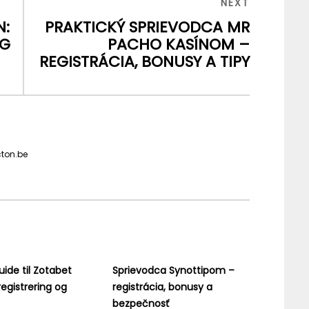
NEXT
NEXT
POST
N:
PRAKTICKÝ SPRIEVODCA MR
NG
PACHO KASÍNOM –
REGISTRÁCIA, BONUSY A TIPY
cton.be
uide til Zotabet
Sprievodca Synottipom –
registrering og
registrácia, bonusy a
bezpečnosť