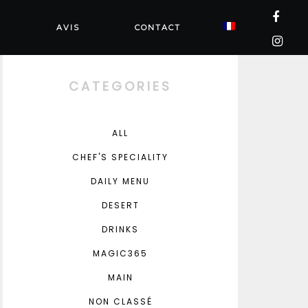
N
AVIS
CONTACT
CATEGORIES
ALL
CHEF'S SPECIALITY
DAILY MENU
DESERT
DRINKS
MAGIC365
MAIN
NON CLASSÉ