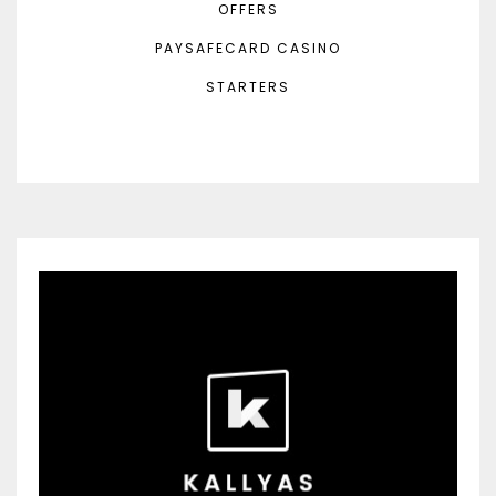
OFFERS
PAYSAFECARD CASINO
STARTERS