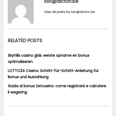
loic@dicton.be
View all posts by loic@dicton.be
RELATED POSTS
Skyhills casino gids: eerste opname en bonus
optimaliseren
LOTTO24 Casino: Schritt-für-Schritt-Anleitung für
Bonus und Auszahlung
Guida al bonus Zetcasino: come registrarsi e calcolare
il wagering