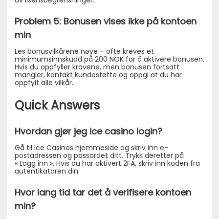
av lisensbegrensninger.
Problem 5: Bonusen vises ikke på kontoen
min
Les bonusvilkårene nøye – ofte kreves et
minimumsinnskudd på 200 NOK for å aktivere bonusen.
Hvis du oppfyller kravene, men bonusen fortsatt
mangler, kontakt kundestøtte og oppgi at du har
oppfylt alle vilkår.
Quick Answers
Hvordan gjør jeg ice casino login?
Gå til Ice Casinos hjemmeside og skriv inn e-
postadressen og passordet ditt. Trykk deretter på
« Logg inn ». Hvis du har aktivert 2FA, skriv inn koden fra
autentikatoren din.
Hvor lang tid tar det å verifisere kontoen
min?