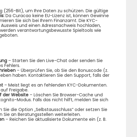
 (256-Bit), um Ihre Daten zu schützen. Die gültige
is:
Da Curacao keine EU-Lizenz ist, können Gewinne
rmieren Sie sich bei Ihrem Finanzamt. Die KYC-
en Ausweis und einen Adressnachweis hochladen,
werden verantwortungsbewusste Spieltools wie
ngeboten.
rung
– Starten Sie den Live-Chat oder senden Sie
s Fehlers.
chrieben
– Überprüfen Sie, ob Sie den Bonuscode (z.
geben haben. Kontaktieren Sie den Support, falls der
nt
– Meist liegt es an fehlenden KYC-Dokumenten.
 auf Freigabe.
f der Website
– Löschen Sie Browser-Cache und
ognito-Modus. Falls das nicht hilft, melden Sie sich
 Sie die Option „Selbstausschluss“ oder setzen Sie
n Sie an Beratungsstellen weiterleiten.
fen
– Reichen Sie aktualisierte Dokumente ein (z. B.