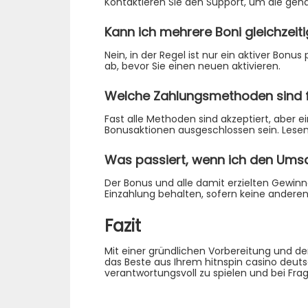
Kontaktieren Sie den Support, um die gen
Kann ich mehrere Boni gleichzeit
Nein, in der Regel ist nur ein aktiver Bonu
ab, bevor Sie einen neuen aktivieren.
Welche Zahlungsmethoden sind f
Fast alle Methoden sind akzeptiert, aber ei
Bonusaktionen ausgeschlossen sein. Lesen 
Was passiert, wenn ich den Umsa
Der Bonus und alle damit erzielten Gewinne
Einzahlung behalten, sofern keine andere
Fazit
Mit einer gründlichen Vorbereitung und 
das Beste aus Ihrem hitnspin casino deuts
verantwortungsvoll zu spielen und bei Fra
Navigation