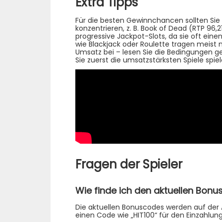
Extra Tipps
Für die besten Gewinnchancen sollten Sie
konzentrieren, z. B. Book of Dead (RTP 96,
progressive Jackpot-Slots, da sie oft ein
wie Blackjack oder Roulette tragen meist 
Umsatz bei – lesen Sie die Bedingungen g
Sie zuerst die umsatzstärksten Spiele spiel
Fragen der Spieler
Wie finde ich den aktuellen Bon
Die aktuellen Bonuscodes werden auf der A
einen Code wie „HIT100“ für den Einzahlun