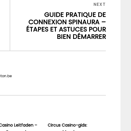
NEXT
NEXT
POST
GUIDE PRATIQUE DE
CONNEXION SPINAURA –
ÉTAPES ET ASTUCES POUR
BIEN DÉMARRER
cton.be
Casino Leitfaden –
Circus Casino-gids: