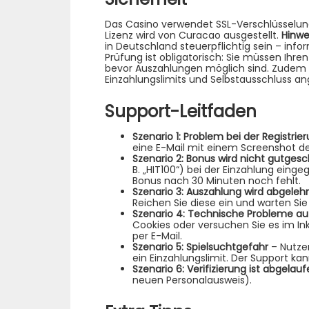
Das Casino verwendet SSL-Verschlüsselung
Lizenz wird von Curacao ausgestellt.
Hinwe
in Deutschland steuerpflichtig sein – info
Prüfung ist obligatorisch: Sie müssen Ihr
bevor Auszahlungen möglich sind. Zudem 
Einzahlungslimits und Selbstausschluss a
Support-Leitfaden
Szenario 1: Problem bei der Registrie
eine E-Mail mit einem Screenshot de
Szenario 2: Bonus wird nicht gutges
B. „HIT100“) bei der Einzahlung einge
Bonus nach 30 Minuten noch fehlt.
Szenario 3: Auszahlung wird abgeleh
Reichen Sie diese ein und warten Sie
Szenario 4: Technische Probleme au
Cookies oder versuchen Sie es im Ink
per E-Mail.
Szenario 5: Spielsuchtgefahr
– Nutzen
ein Einzahlungslimit. Der Support kan
Szenario 6: Verifizierung ist abgelau
neuen Personalausweis).