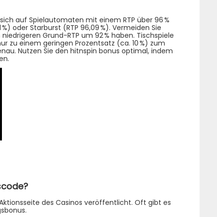
 sich auf Spielautomaten mit einem RTP über 96 %
21 %) oder Starburst (RTP 96,09 %). Vermeiden Sie
en niedrigeren Grund-RTP um 92 % haben. Tischspiele
nur zu einem geringen Prozentsatz (ca. 10 %) zum
enau. Nutzen Sie den hitnspin bonus optimal, indem
en.
uscode?
ktionsseite des Casinos veröffentlicht. Oft gibt es
gsbonus.