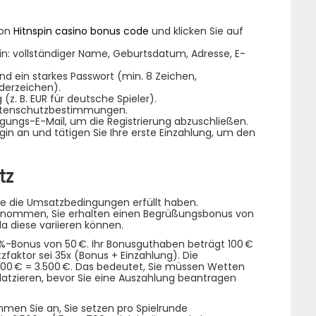
von
Hitnspin casino bonus code
und klicken Sie auf
in: vollständiger Name, Geburtsdatum, Adresse, E-
nd ein starkes Passwort (min. 8 Zeichen,
derzeichen).
z. B. EUR für deutsche Spieler).
 Datenschutzbestimmungen.
tigungs-E-Mail, um die Registrierung abzuschließen.
ogin an und tätigen Sie Ihre erste Einzahlung, um den
tz
Sie die Umsatzbedingungen erfüllt haben.
ngenommen, Sie erhalten einen Begrüßungsbonus von
a diese variieren können.
0%-Bonus von 50 €. Ihr Bonusguthaben beträgt 100 €
faktor sei 35x (Bonus + Einzahlung). Die
0 € = 3.500 €. Das bedeutet, Sie müssen Wetten
atzieren, bevor Sie eine Auszahlung beantragen
men Sie an, Sie setzen pro Spielrunde