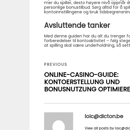
mer du spiller, desto høyere nivå oppnår 
personlige bonustilbud. Sørg alltid for å sp
kontoinnstillingene og bruk tidsbegrensni
Avsluttende tanker
Med denne guiden har du alt du trenger fo
forberedelser til kontoaktivitet – følg ste
at spilling skal være underholdning, så sett 
Navigation
de
PREVIOUS
PREVIOUS
POST
l’article
ONLINE-CASINO-GUIDE:
KONTOERSTELLUNG UND
BONUSNUTZUNG OPTIMIER
loic@dicton.be
View all posts by loic@di