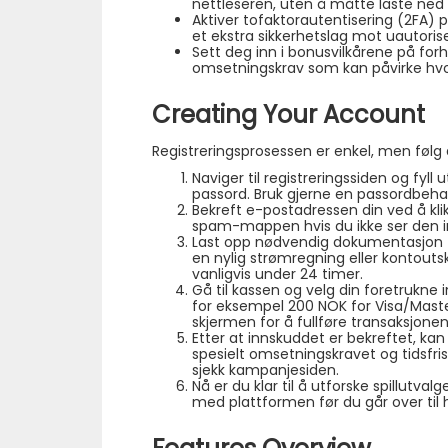
nettleseren, uten å måtte laste ned f
Aktiver tofaktorautentisering (2FA) p
et ekstra sikkerhetslag mot uautorise
Sett deg inn i bonusvilkårene på fo
omsetningskrav som kan påvirke hvor
Creating Your Account
Registreringsprosessen er enkel, men følg 
Naviger til registreringssiden og fyl
passord. Bruk gjerne en passordbehan
Bekreft e-postadressen din ved å kli
spam-mappen hvis du ikke ser den i
Last opp nødvendig dokumentasjon for
en nylig strømregning eller kontoutsk
vanligvis under 24 timer.
Gå til kassen og velg din foretrukn
for eksempel 200 NOK for Visa/Master
skjermen for å fullføre transaksjonen
Etter at innskuddet er bekreftet, kan
spesielt omsetningskravet og tidsfr
sjekk kampanjesiden.
Nå er du klar til å utforske spillutva
med plattformen før du går over til 