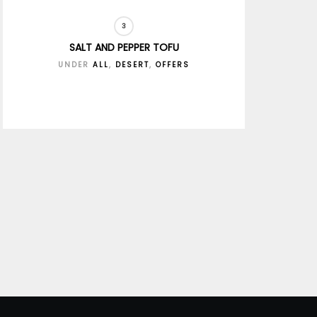
SALT AND PEPPER TOFU
UNDER
ALL
,
DESERT
,
OFFERS