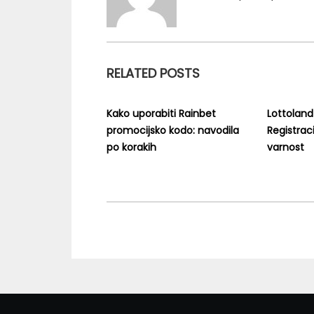
RELATED POSTS
Kako uporabiti Rainbet
Lottoland
promocijsko kodo: navodila
Registraci
po korakih
varnost