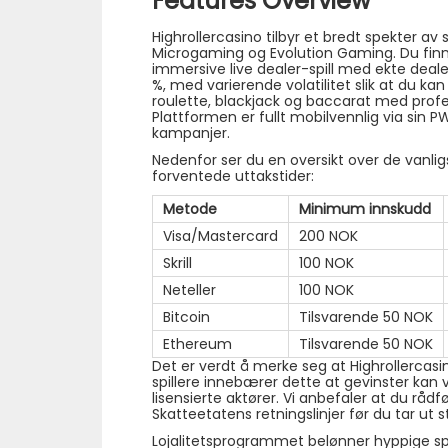
Features Overview
Highrollercasino tilbyr et bredt spekter av
Microgaming og Evolution Gaming. Du finner
immersive live dealer-spill med ekte deal
%, med varierende volatilitet slik at du kan
roulette, blackjack og baccarat med profes
Plattformen er fullt mobilvennlig via sin P
kampanjer.
Nedenfor ser du en oversikt over de van
forventede uttakstider:
Metode
Minimum innskudd
Visa/Mastercard
200 NOK
Skrill
100 NOK
Neteller
100 NOK
Bitcoin
Tilsvarende 50 NOK
Ethereum
Tilsvarende 50 NOK
Det er verdt å merke seg at Highrollercasi
spillere innebærer dette at gevinster kan væ
lisensierte aktører. Vi anbefaler at du råd
Skatteetatens retningslinjer før du tar ut s
Lojalitetsprogrammet belønner hyppige spi