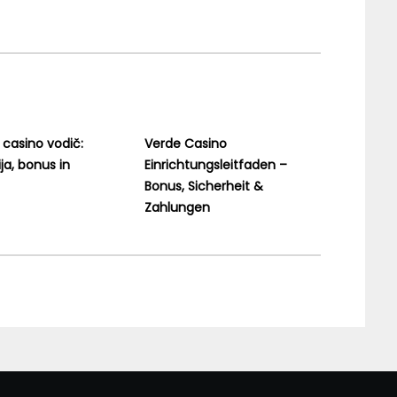
 casino vodič:
Verde Casino
ja, bonus in
Einrichtungsleitfaden –
Bonus, Sicherheit &
Zahlungen