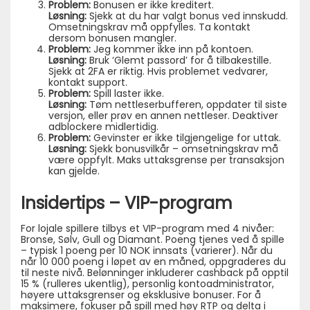
Problem:
Bonusen er ikke kreditert.
Løsning:
Sjekk at du har valgt bonus ved innskudd.
Omsetningskrav må oppfylles. Ta kontakt
dersom bonusen mangler.
Problem:
Jeg kommer ikke inn på kontoen.
Løsning:
Bruk ‘Glemt passord’ for å tilbakestille.
Sjekk at 2FA er riktig. Hvis problemet vedvarer,
kontakt support.
Problem:
Spill laster ikke.
Løsning:
Tøm nettleserbufferen, oppdater til siste
versjon, eller prøv en annen nettleser. Deaktiver
adblockere midlertidig.
Problem:
Gevinster er ikke tilgjengelige for uttak.
Løsning:
Sjekk bonusvilkår – omsetningskrav må
være oppfylt. Maks uttaksgrense per transaksjon
kan gjelde.
Insidertips – VIP-program
For lojale spillere tilbys et VIP-program med 4 nivåer:
Bronse, Sølv, Gull og Diamant. Poeng tjenes ved å spille
– typisk 1 poeng per 10 NOK innsats (varierer). Når du
når 10 000 poeng i løpet av en måned, oppgraderes du
til neste nivå. Belønninger inkluderer cashback på opptil
15 % (rulleres ukentlig), personlig kontoadministrator,
høyere uttaksgrenser og eksklusive bonuser. For å
maksimere, fokuser på spill med høy RTP og delta i