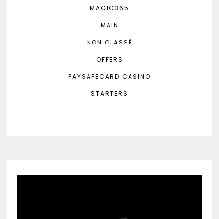
MAGIC365
MAIN
NON CLASSÉ
OFFERS
PAYSAFECARD CASINO
STARTERS