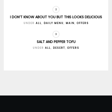
I DON’T KNOW ABOUT YOU BUT THIS LOOKS DELICIOUS
UNDER
ALL
,
DAILY MENU
,
MAIN
,
OFFERS
SALT AND PEPPER TOFU
UNDER
ALL
,
DESERT
,
OFFERS