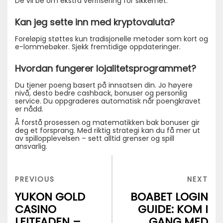
De vil be om ekstra verifisering for sikkerhet.
Kan jeg sette inn med kryptovaluta?
Foreløpig støttes kun tradisjonelle metoder som kort og
e-lommebøker. Sjekk fremtidige oppdateringer.
Hvordan fungerer lojalitetsprogrammet?
Du tjener poeng basert på innsatsen din. Jo høyere
nivå, desto bedre cashback, bonuser og personlig
service. Du oppgraderes automatisk når poengkravet
er nådd.
Å forstå prosessen og matematikken bak bonuser gir
deg et forsprang. Med riktig strategi kan du få mer ut
av spillopplevelsen – sett alltid grenser og spill
ansvarlig.
Navigation
de
PREVIOUS
NEX
PREVIOUS
NEXT
POST
POS
l’article
YUKON GOLD
BOABET LOGIN
CASINO
GUIDE: KOM I
LEITFADEN –
GANG MED