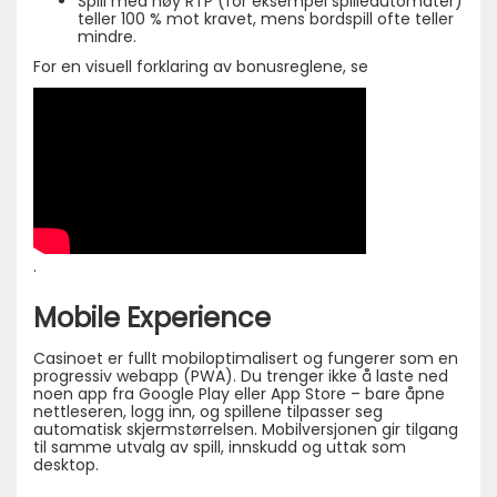
Spill med høy RTP (for eksempel spilleautomater)
teller 100 % mot kravet, mens bordspill ofte teller
mindre.
For en visuell forklaring av bonusreglene, se
.
Mobile Experience
Casinoet er fullt mobiloptimalisert og fungerer som en
progressiv webapp (PWA). Du trenger ikke å laste ned
noen app fra Google Play eller App Store – bare åpne
nettleseren, logg inn, og spillene tilpasser seg
automatisk skjermstørrelsen. Mobilversjonen gir tilgang
til samme utvalg av spill, innskudd og uttak som
desktop.