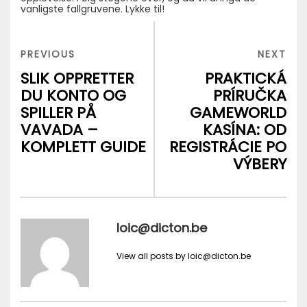
vanligste fallgruvene. Lykke til!
Navigation
de
PREVIOUS
NEX
PREVIOUS
NEXT
POST
POS
l’article
SLIK OPPRETTER
PRAKTICKÁ
DU KONTO OG
PRÍRUČKA
SPILLER PÅ
GAMEWORLD
VAVADA –
KASÍNA: OD
KOMPLETT GUIDE
REGISTRÁCIE PO
VÝBERY
loic@dicton.be
View all posts by loic@dicton.be