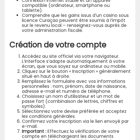
Connexion Internet stable et un appareil
compatible (ordinateur, smartphone ou
tablette).
Comprendre que les gains issus d’un casino sous
licence Curaçao peuvent être soumis à l’impôt
sur le revenu local – renseignez-vous auprès de
votre administration fiscale.
Création de votre compte
Accédez au site officiel via votre navigateur.
L’interface s’adapte automatiquement à votre
écran, que vous soyez sur ordinateur ou mobile.
Cliquez sur le bouton « Inscription » généralement
situé en haut à droite.
Remplissez le formulaire avec vos informations
personnelles : nom, prénom, date de naissance,
adresse e-mail et numéro de téléphone.
Choisissez un nom d’utilisateur et un mot de
passe fort (combinaison de lettres, chiffres et
symboles).
Sélectionnez votre devise préférée et acceptez
les conditions générales.
Confirmez votre inscription via le lien envoyé par
e-mail.
Important :
Effectuez la vérification de votre
compte en téléchargeant les documents