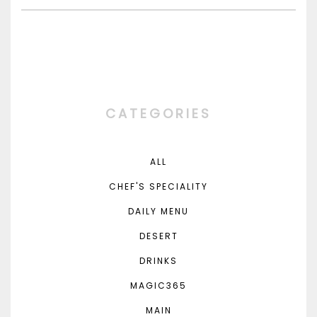
CATEGORIES
ALL
CHEF'S SPECIALITY
DAILY MENU
DESERT
DRINKS
MAGIC365
MAIN