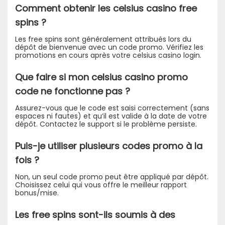
Comment obtenir les celsius casino free
spins ?
Les free spins sont généralement attribués lors du
dépôt de bienvenue avec un code promo. Vérifiez les
promotions en cours après votre celsius casino login.
Que faire si mon celsius casino promo
code ne fonctionne pas ?
Assurez-vous que le code est saisi correctement (sans
espaces ni fautes) et qu’il est valide à la date de votre
dépôt. Contactez le support si le problème persiste.
Puis-je utiliser plusieurs codes promo à la
fois ?
Non, un seul code promo peut être appliqué par dépôt.
Choisissez celui qui vous offre le meilleur rapport
bonus/mise.
Les free spins sont-ils soumis à des