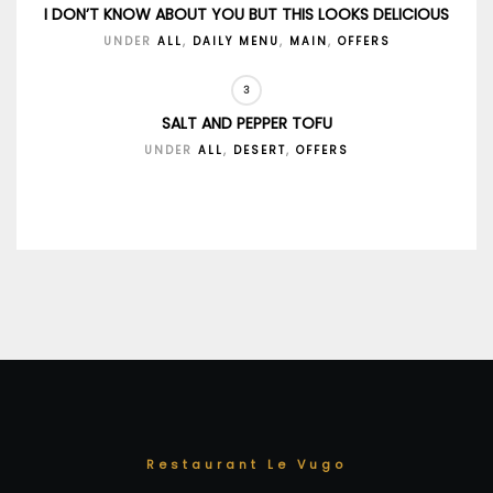
I DON’T KNOW ABOUT YOU BUT THIS LOOKS DELICIOUS
UNDER
ALL
,
DAILY MENU
,
MAIN
,
OFFERS
SALT AND PEPPER TOFU
UNDER
ALL
,
DESERT
,
OFFERS
Restaurant Le Vugo