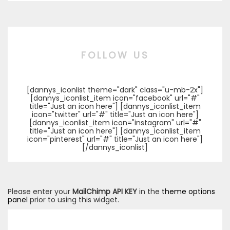
FOLLOW US
[dannys_iconlist theme="dark" class="u-mb-2x"]
[dannys_iconlist_item icon="facebook" url="#"
title="Just an icon here"] [dannys_iconlist_item
icon="twitter" url="#" title="Just an icon here"]
[dannys_iconlist_item icon="instagram" url="#"
title="Just an icon here"] [dannys_iconlist_item
icon="pinterest" url="#" title="Just an icon here"]
[/dannys_iconlist]
Please enter your
MailChimp API KEY
in the
theme options
panel
prior to using this widget.