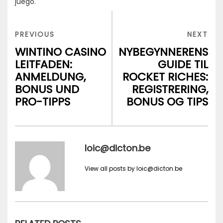
juego.
Navigation
de
PREVIOUS
NEX
PREVIOUS
NEXT
POST
POS
l’article
WINTINO CASINO
NYBEGYNNERENS
LEITFADEN:
GUIDE TIL
ANMELDUNG,
ROCKET RICHES:
BONUS UND
REGISTRERING,
PRO-TIPPS
BONUS OG TIPS
loic@dicton.be
View all posts by loic@dicton.be