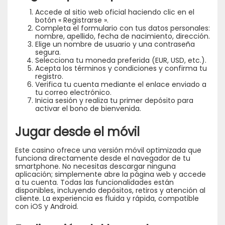
Accede al sitio web oficial haciendo clic en el
botón « Registrarse ».
Completa el formulario con tus datos personales:
nombre, apellido, fecha de nacimiento, dirección.
Elige un nombre de usuario y una contraseña
segura.
Selecciona tu moneda preferida (EUR, USD, etc.).
Acepta los términos y condiciones y confirma tu
registro.
Verifica tu cuenta mediante el enlace enviado a
tu correo electrónico.
Inicia sesión y realiza tu primer depósito para
activar el bono de bienvenida.
Jugar desde el móvil
Este casino ofrece una versión móvil optimizada que
funciona directamente desde el navegador de tu
smartphone. No necesitas descargar ninguna
aplicación; simplemente abre la página web y accede
a tu cuenta. Todas las funcionalidades están
disponibles, incluyendo depósitos, retiros y atención al
cliente. La experiencia es fluida y rápida, compatible
con iOS y Android.