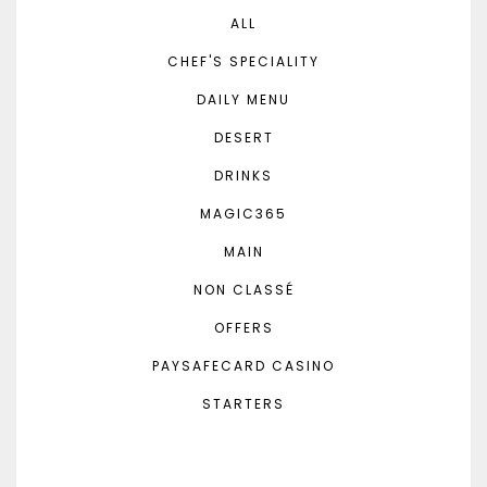
ALL
CHEF'S SPECIALITY
DAILY MENU
DESERT
DRINKS
MAGIC365
MAIN
NON CLASSÉ
OFFERS
PAYSAFECARD CASINO
STARTERS