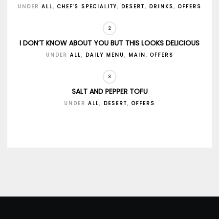
UNDER
ALL
,
CHEF'S SPECIALITY
,
DESERT
,
DRINKS
,
OFFERS
I DON’T KNOW ABOUT YOU BUT THIS LOOKS DELICIOUS
UNDER
ALL
,
DAILY MENU
,
MAIN
,
OFFERS
SALT AND PEPPER TOFU
UNDER
ALL
,
DESERT
,
OFFERS