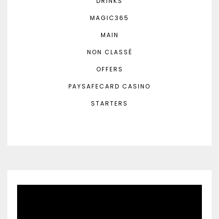
DRINKS
MAGIC365
MAIN
NON CLASSÉ
OFFERS
PAYSAFECARD CASINO
STARTERS