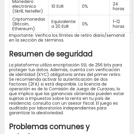
Monedero
24
electrónico
10 EUR
0%
horas
(Skrill, Neteller)
Criptomonedas
Equivalente
1-12
(Bitcoin,
0%
a 20 EUR
horas
Ethereum)
Importante: Verifica los límites de retiro diario/semanal
en la sección de términos.
Resumen de seguridad
La plataforma utiliza encriptación SSL de 256 bits para
proteger tus datos. Además, cuenta con verificación
de identidad (KYC) obligatoria antes del primer retiro.
Se recomienda activar la autenticación de dos
factores (2FA) si está disponible. La licencia de
operación es de la Comisión de Juego de Curazao, lo
que implica que las ganancias obtenidas pueden estar
sujetas a impuestos sobre la renta en tu país de
residencia; consulta con un asesor fiscal. El juego es
auditado por laboratorios independientes para
garantizar la aleatoriedad.
Problemas comunes y