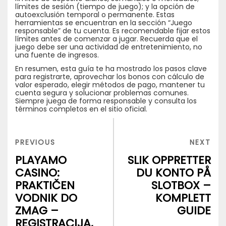
límites de sesión (tiempo de juego); y la opción de
autoexclusión temporal o permanente. Estas
herramientas se encuentran en la sección “Juego
responsable” de tu cuenta. Es recomendable fijar estos
límites antes de comenzar a jugar. Recuerda que el
juego debe ser una actividad de entretenimiento, no
una fuente de ingresos.
En resumen, esta guía te ha mostrado los pasos clave
para registrarte, aprovechar los bonos con cálculo de
valor esperado, elegir métodos de pago, mantener tu
cuenta segura y solucionar problemas comunes.
Siempre juega de forma responsable y consulta los
términos completos en el sitio oficial.
Navigation
de
PREVIOUS
NEX
PREVIOUS
NEXT
POST
POS
l’article
PLAYAMO
SLIK OPPRETTER
CASINO:
DU KONTO PÅ
PRAKTIČEN
SLOTBOX –
VODNIK DO
KOMPLETT
ZMAG –
GUIDE
REGISTRACIJA,