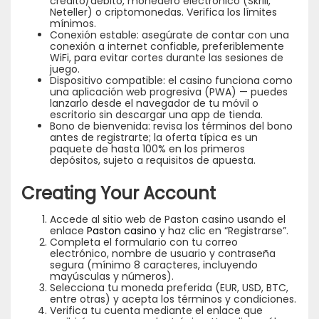
crédito/débito, monedero electrónico (Skrill,
Neteller) o criptomonedas. Verifica los límites
mínimos.
Conexión estable: asegúrate de contar con una
conexión a internet confiable, preferiblemente
WiFi, para evitar cortes durante las sesiones de
juego.
Dispositivo compatible: el casino funciona como
una aplicación web progresiva (PWA) — puedes
lanzarlo desde el navegador de tu móvil o
escritorio sin descargar una app de tienda.
Bono de bienvenida: revisa los términos del bono
antes de registrarte; la oferta típica es un
paquete de hasta 100% en los primeros
depósitos, sujeto a requisitos de apuesta.
Creating Your Account
Accede al sitio web de Paston casino usando el
enlace
Paston casino
y haz clic en “Registrarse”.
Completa el formulario con tu correo
electrónico, nombre de usuario y contraseña
segura (mínimo 8 caracteres, incluyendo
mayúsculas y números).
Selecciona tu moneda preferida (EUR, USD, BTC,
entre otras) y acepta los términos y condiciones.
Verifica tu cuenta mediante el enlace que