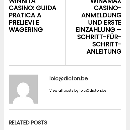
l’article
WINNITA
WINAMAX
CASINO: GUIDA
CASINO-
PRATICA A
ANMELDUNG
PRELIEVI E
UND ERSTE
WAGERING
EINZAHLUNG –
SCHRITT-FÜR-
SCHRITT-
ANLEITUNG
loic@dicton.be
View all posts by loic@dicton.be
RELATED POSTS