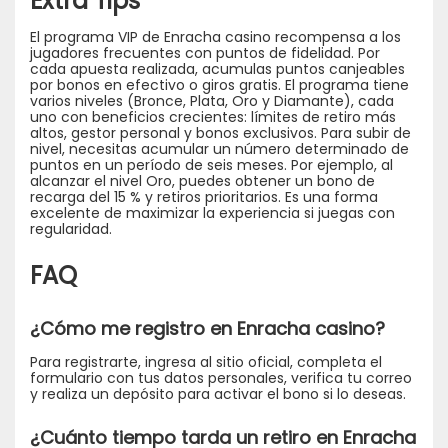
Extra Tips
El programa VIP de Enracha casino recompensa a los
jugadores frecuentes con puntos de fidelidad. Por
cada apuesta realizada, acumulas puntos canjeables
por bonos en efectivo o giros gratis. El programa tiene
varios niveles (Bronce, Plata, Oro y Diamante), cada
uno con beneficios crecientes: límites de retiro más
altos, gestor personal y bonos exclusivos. Para subir de
nivel, necesitas acumular un número determinado de
puntos en un período de seis meses. Por ejemplo, al
alcanzar el nivel Oro, puedes obtener un bono de
recarga del 15 % y retiros prioritarios. Es una forma
excelente de maximizar la experiencia si juegas con
regularidad.
FAQ
¿Cómo me registro en Enracha casino?
Para registrarte, ingresa al sitio oficial, completa el
formulario con tus datos personales, verifica tu correo
y realiza un depósito para activar el bono si lo deseas.
¿Cuánto tiempo tarda un retiro en Enracha