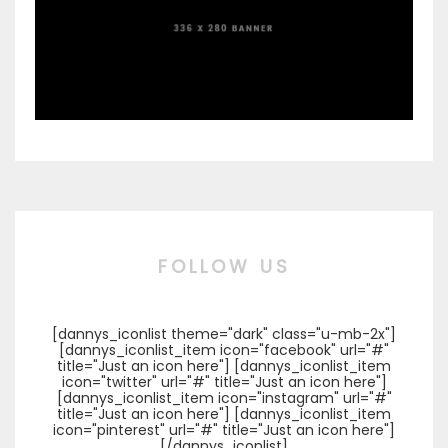
FOLLOW US
[dannys_iconlist theme="dark" class="u-mb-2x"]
[dannys_iconlist_item icon="facebook" url="#"
title="Just an icon here"] [dannys_iconlist_item
icon="twitter" url="#" title="Just an icon here"]
[dannys_iconlist_item icon="instagram" url="#"
title="Just an icon here"] [dannys_iconlist_item
icon="pinterest" url="#" title="Just an icon here"]
[/dannys_iconlist]