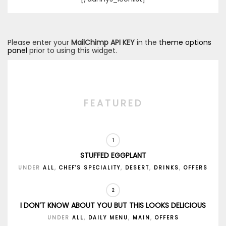
Please enter your
MailChimp API KEY
in the
theme options
panel
prior to using this widget.
FEATURED
STUFFED EGGPLANT
UNDER
ALL
,
CHEF'S SPECIALITY
,
DESERT
,
DRINKS
,
OFFERS
I DON’T KNOW ABOUT YOU BUT THIS LOOKS DELICIOUS
UNDER
ALL
,
DAILY MENU
,
MAIN
,
OFFERS