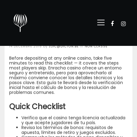
Enracha casino:
registro, bonos y
pagos explicados
Posted
14 DÉCEMBRE 2015
by
LOIC@DICTON.BE
in
NON CLASSÉ
on
Before depositing at any online casino, take five
minutes to read this checklist — it covers the steps
most players skip. Enracha casino ofrece un entorno
seguro y entretenido, pero para aprovecharlo al
máximo conviene conocer los detalles técnicos y los
pasos clave. Esta guía te llevará desde la verificación
inicial hasta el cálculo de bonos y la resolución de
problemas comunes.
Quick Checklist
Verifica que el casino tenga licencia actualizada
y que acepte jugadores de tu país.
Revisa los términos de bonos: requisitos de
apuesta, límites de retiro y juegos excluidos.