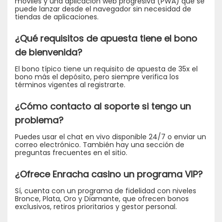
móviles y una aplicación web progresiva (PWA) que se
puede lanzar desde el navegador sin necesidad de
tiendas de aplicaciones.
¿Qué requisitos de apuesta tiene el bono
de bienvenida?
El bono típico tiene un requisito de apuesta de 35x el
bono más el depósito, pero siempre verifica los
términos vigentes al registrarte.
¿Cómo contacto al soporte si tengo un
problema?
Puedes usar el chat en vivo disponible 24/7 o enviar un
correo electrónico. También hay una sección de
preguntas frecuentes en el sitio.
¿Ofrece Enracha casino un programa VIP?
Sí, cuenta con un programa de fidelidad con niveles
Bronce, Plata, Oro y Diamante, que ofrecen bonos
exclusivos, retiros prioritarios y gestor personal.