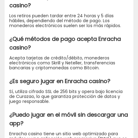
casino?
Los retiros pueden tardar entre 24 horas y 5 días
hábiles, dependiendo del método de pago. Los
monederos electrónicos suelen ser los más rápidos.
¿Qué métodos de pago acepta Enracha
casino?
Acepta tarjetas de crédito/débito, monederos
electrónicos como Skrill y Neteller, transferencias
bancarias y criptomonedas como Bitcoin.
¿Es seguro jugar en Enracha casino?
Sí, utiliza cifrado SSL de 256 bits y opera bajo licencia
de Curazao, lo que garantiza protección de datos y
juego responsable.
¿Puedo jugar en el móvil sin descargar una
app?
Enracha casino tiene un sitio web optimizado para