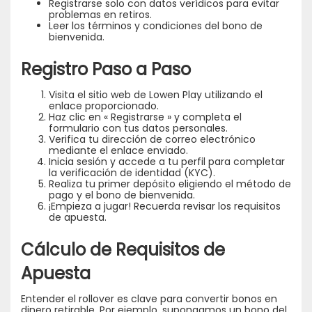
Registrarse solo con datos verídicos para evitar
problemas en retiros.
Leer los términos y condiciones del bono de
bienvenida.
Registro Paso a Paso
Visita el sitio web de Lowen Play utilizando el
enlace proporcionado.
Haz clic en « Registrarse » y completa el
formulario con tus datos personales.
Verifica tu dirección de correo electrónico
mediante el enlace enviado.
Inicia sesión y accede a tu perfil para completar
la verificación de identidad (KYC).
Realiza tu primer depósito eligiendo el método de
pago y el bono de bienvenida.
¡Empieza a jugar! Recuerda revisar los requisitos
de apuesta.
Cálculo de Requisitos de
Apuesta
Entender el rollover es clave para convertir bonos en
dinero retirable. Por ejemplo, supongamos un bono del