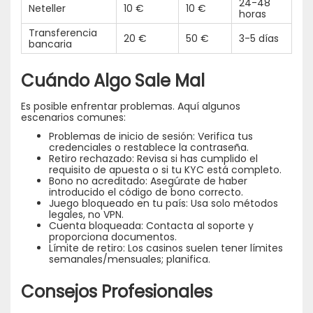
24-48
Neteller
10 €
10 €
horas
Transferencia
20 €
50 €
3-5 días
bancaria
Cuándo Algo Sale Mal
Es posible enfrentar problemas. Aquí algunos
escenarios comunes:
Problemas de inicio de sesión: Verifica tus
credenciales o restablece la contraseña.
Retiro rechazado: Revisa si has cumplido el
requisito de apuesta o si tu KYC está completo.
Bono no acreditado: Asegúrate de haber
introducido el código de bono correcto.
Juego bloqueado en tu país: Usa solo métodos
legales, no VPN.
Cuenta bloqueada: Contacta al soporte y
proporciona documentos.
Límite de retiro: Los casinos suelen tener límites
semanales/mensuales; planifica.
Consejos Profesionales