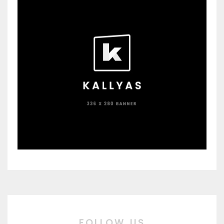
FOLLOW US