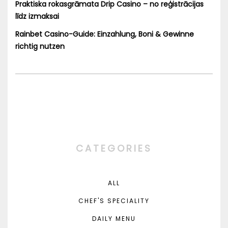
Praktiska rokasgrāmata Drip Casino – no reģistrācijas
līdz izmaksai
Rainbet Casino-Guide: Einzahlung, Boni & Gewinne
richtig nutzen
CATEGORIES
ALL
CHEF'S SPECIALITY
DAILY MENU