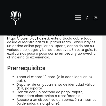
Lowen Play: registro,
bonos y retiros
Posted
2 AVRIL 2016
by
LOIC@DICTON.BE
in
NON CLASSÉ
on
Si buscas una guía confiable sobre
https://lowenplay.hu.net/
, este artículo cubre todo,
desde el registro hasta tu primer retiro. Lowen Play es
un casino online popular en España, conocido por su
variedad de juegos y bonos atractivos. En esta guía, te
explicamos paso a paso cómo empezar y aprovechar
al máximo tu experiencia.
Prerrequisitos
Tener al menos 18 años (o la edad legal en tu
país).
Disponer de un documento de identidad válido
(DNI, pasaporte).
Contar con un método de pago: tarjeta,
monedero electrónico o transferencia.
Acceso a un dispositivo con conexión a internet
(ordenador, smartphone).