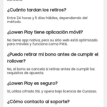
¿Cuánto tardan los retiros?
Entre 24 horas y 5 días hábiles, dependiendo del
método.
¿Lowen Play tiene aplicación móvil?
No tiene app nativa, pero su sitio web está optimizado
para móviles y funciona como PWA.
¿Puedo retirar mi bono antes de cumplir el
rollover?
No, el bono se cancela si retiras antes de cumplir los
requisitos de apuesta.
¿Lowen Play es seguro?
Sí, utiliza cifrado SSL y opera bajo licencia de Curazao.
¿Cómo contacto al soporte?