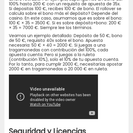
100% hasta 200 € con un requisito de apuesta de 35x.
Si depositas 100 €, recibes 100 € de bono. El rollover se
calcula sobre el bono más el depósito? Depende del
casino. En este caso, asumamos que es sobre el bono:
100 € × 35 = 3500 €. Si es sobre depósito+bono: 200 €
× 35 = 7000 €. Siempre lee los términos.
Veamos un ejemplo detallado: Depósito de 50 €, bono
de 50 €, requisito 40x sobre el bono. Apuesta
necesaria: 50 € × 40 = 2000 €. Si juegas a una
tragamonedas con contribución del 100%, cada
apuesta cuenta. Pero si juegas a la ruleta
(contribución 10%), solo el 10% de tu apuesta cuenta.
Por lo tanto, para cumplir 2000 €, necesitarías apostar
2000 € en tragamonedas o 20 000 € en ruleta.
Seguridad y Licencias