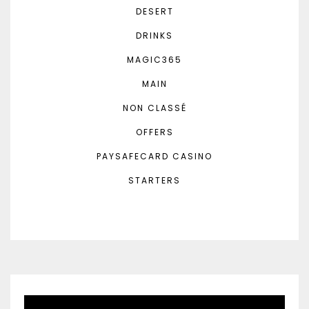
DESERT
DRINKS
MAGIC365
MAIN
NON CLASSÉ
OFFERS
PAYSAFECARD CASINO
STARTERS