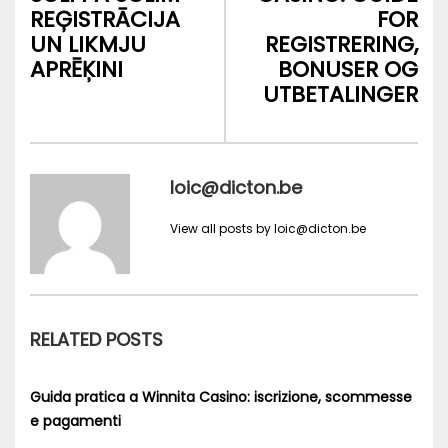
REĢISTRĀCIJA
FOR
UN LIKMJU
REGISTRERING,
APRĒĶINI
BONUSER OG
UTBETALINGER
loic@dicton.be
View all posts by loic@dicton.be
RELATED POSTS
Guida pratica a Winnita Casino: iscrizione, scommesse
e pagamenti