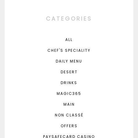
CATEGORIES
ALL
CHEF'S SPECIALITY
DAILY MENU
DESERT
DRINKS
MAGIC365
MAIN
NON CLASSÉ
OFFERS
PAYSAFECARD CASINO