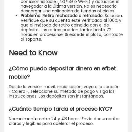
conexión estable (4G/5G o Wi-Fi) y actualice el
navegador a la última versión. No es necesario
descargar una aplicación de tiendas oficiales.
Problema: Retiro rechazado o retrasado.
Solución:
Verifique que su cuenta esté verificada al 100% y
que el método de retiro coincida con el de
depósito. Los retiros pueden tardar hasta 72
horas en procesarse. Si excede el plazo, contacte
al soporte.
Need to Know
¿Cómo puedo depositar dinero en efbet
mobile?
Desde la versión móvil, inicie sesión, vaya a la sección
« Cajero », seleccione su método de pago y siga las
instrucciones. Los depósitos son instantáneos.
¿Cuánto tiempo tarda el proceso KYC?
Normalmente entre 24 y 48 horas. Envíe documentos
claros y legibles para acelerar el proceso.