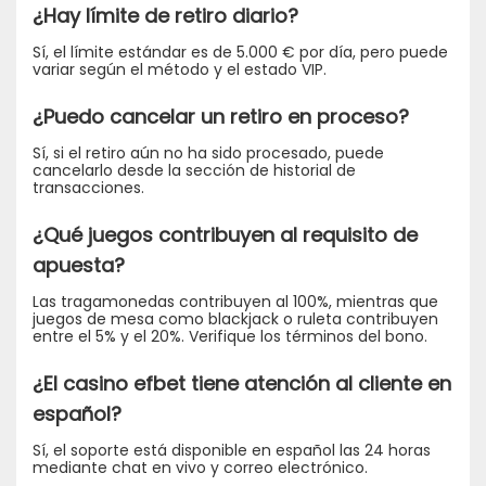
¿Hay límite de retiro diario?
Sí, el límite estándar es de 5.000 € por día, pero puede
variar según el método y el estado VIP.
¿Puedo cancelar un retiro en proceso?
Sí, si el retiro aún no ha sido procesado, puede
cancelarlo desde la sección de historial de
transacciones.
¿Qué juegos contribuyen al requisito de
apuesta?
Las tragamonedas contribuyen al 100%, mientras que
juegos de mesa como blackjack o ruleta contribuyen
entre el 5% y el 20%. Verifique los términos del bono.
¿El casino efbet tiene atención al cliente en
español?
Sí, el soporte está disponible en español las 24 horas
mediante chat en vivo y correo electrónico.