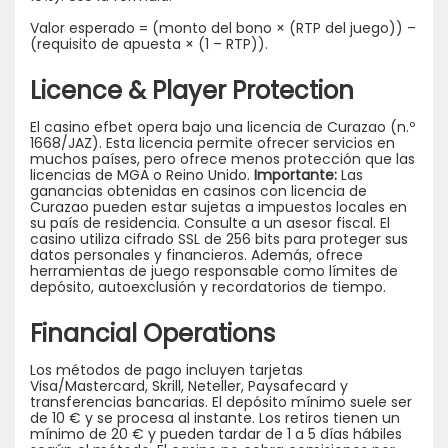
Valor esperado = (monto del bono × (RTP del juego)) –
(requisito de apuesta × (1 – RTP)).
Licence & Player Protection
El casino efbet opera bajo una licencia de Curazao (n.º
1668/JAZ). Esta licencia permite ofrecer servicios en
muchos países, pero ofrece menos protección que las
licencias de MGA o Reino Unido.
Importante:
Las
ganancias obtenidas en casinos con licencia de
Curazao pueden estar sujetas a impuestos locales en
su país de residencia. Consulte a un asesor fiscal. El
casino utiliza cifrado SSL de 256 bits para proteger sus
datos personales y financieros. Además, ofrece
herramientas de juego responsable como límites de
depósito, autoexclusión y recordatorios de tiempo.
Financial Operations
Los métodos de pago incluyen tarjetas
Visa/Mastercard, Skrill, Neteller, Paysafecard y
transferencias bancarias. El depósito mínimo suele ser
de 10 € y se procesa al instante. Los retiros tienen un
mínimo de 20 € y pueden tardar de 1 a 5 días hábiles