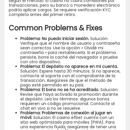
según el método. El casino no cobra comisiones por
transacciones, pero su banco o monedero electrónico
podría aplicar cargos. Se requiere verificación KYC
completa antes del primer retiro.
Common Problems & Fixes
Problema: No puedo iniciar sesión.
Solución:
Verifique que el nombre de usuario y contraseña
sean correctos. Use la opción « Olvidé mi
contraseña » para restablecerla. Si el problema
persiste, borre la caché del navegador o pruebe
con otro dispositivo.
Problema: El depósito no aparece en mi cuenta.
Solución: Espere hasta 30 minutos. Si no aparece,
contacte al soporte con el comprobante de la
transacción. Asegúrese de que el método de
pago esté permitido en su país.
Problema: El bono no se ha acreditado.
Solución:
Revise que haya activado la promoción durante
el depósito. Lea los términos: algunos bonos
requieren un código promocional. Contacte al
chat en vivo si no se resuelve.
Problema: Problemas de conexión al jugar en
móvil.
Solución: El casino efbet cuenta con un
sitio web optimizado para móviles (PWA). Para
una experiencia fluida, asegúrese de tener una