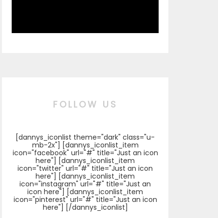
FOLLOW US
[dannys_iconlist theme="dark" class="u-
mb-2x"] [dannys_iconlist_item
icon="facebook" url="#" title="Just an icon
here"] [dannys_iconlist_item
icon="twitter" url="#" title="Just an icon
here"] [dannys_iconlist_item
icon="instagram" url="#" title="Just an
icon here"] [dannys_iconlist_item
icon="pinterest" url="#" title="Just an icon
here"] [/dannys_iconlist]