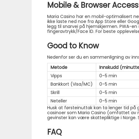
Mobile & Browser Access
Maria Casino har en mobil-optimalisert n
ikke laste ned noe fra App Store eller Goog
legg til snarvei på hjemskjermen. PWA-en 
fingeravtrykk/Face ID. For beste opplevelse
Good to Know
Nedenfor ser du en sammenligning av inns
Metode
Innskudd (minutte
Vipps
0–5 min
Bankkort (Visa/MC)
0–5 min
Skrill
0–5 min
Neteller
0–5 min
Husk at førsteinuttak kan ta lenger tid på 
casinoer som Maria Casino (omfattet av 
gevinster kan være skattepliktige i Norge.
FAQ