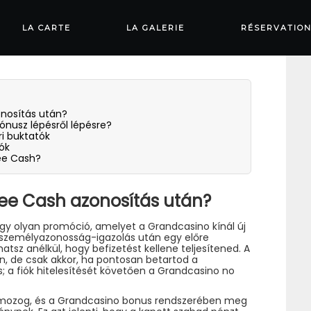
Cash on Verification:
LA CARTE
LA GALERIE
RÉSERVATIO
onosítás után?
nusz lépésről lépésre?
i buktatók
iók
ee Cash?
ree Cash azonosítás után?
egy olyan promóció, amelyet a Grandcasino kínál új
s személyazonosság-igazolás után egy előre
z anélkül, hogy befizetést kellene teljesítened. A
gen, de csak akkor, ha pontosan betartod a
; a fiók hitelesítését követően a Grandcasino no
 mozog, és a Grandcasino bonus rendszerében meg