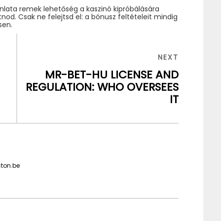
nlata remek lehetőség a kaszinó kipróbálására
nod. Csak ne felejtsd el: a bónusz feltételeit mindig
sen.
NEXT
NEXT
POST
MR-BET-HU LICENSE AND
REGULATION: WHO OVERSEES
IT
cton.be