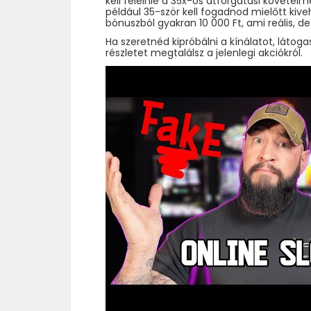
kell felelnie a 35x-ös átforgatási követelm
például 35-ször kell fogadnod mielőtt kiv
bónuszból gyakran 10 000 Ft, ami reális, de
Ha szeretnéd kipróbálni a kínálatot, látoga
részletet megtalálsz a jelenlegi akciókról.