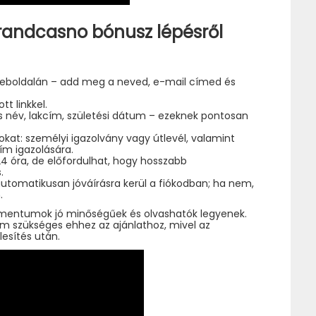
randcasno bónusz lépésről
weboldalán – add meg a neved, e-mail címed és
t linkkel.
es név, lakcím, születési dátum – ezeknek pontosan
at: személyi igazolvány vagy útlevél, valamint
cím igazolására.
–24 óra, de előfordulhat, hogy hosszabb
.
automatikusan jóváírásra kerül a fiókodban; ha nem,
.
kumentumok jó minőségűek és olvashatók legyenek.
szükséges ehhez az ajánlathoz, mivel az
lesítés után.