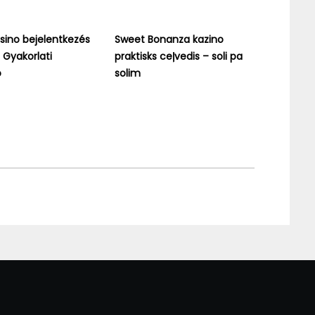
sino bejelentkezés
Sweet Bonanza kazino
– Gyakorlati
praktisks ceļvedis – soli pa
ó
solim