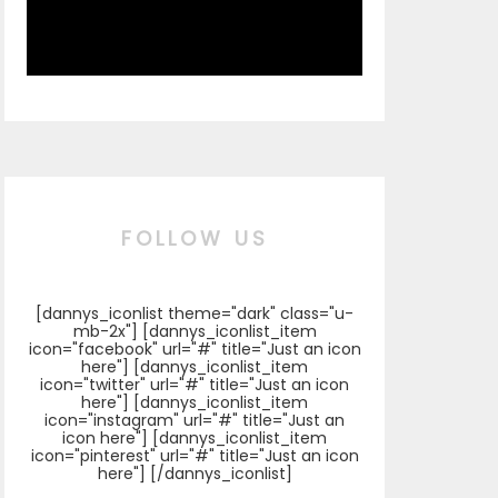
FOLLOW US
[dannys_iconlist theme="dark" class="u-
mb-2x"] [dannys_iconlist_item
icon="facebook" url="#" title="Just an icon
here"] [dannys_iconlist_item
icon="twitter" url="#" title="Just an icon
here"] [dannys_iconlist_item
icon="instagram" url="#" title="Just an
icon here"] [dannys_iconlist_item
icon="pinterest" url="#" title="Just an icon
here"] [/dannys_iconlist]