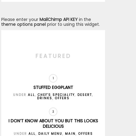
Please enter your
MailChimp API KEY
in the
theme options panel
prior to using this widget.
FEATURED
STUFFED EGGPLANT
UNDER
ALL
,
CHEF'S SPECIALITY
,
DESERT
,
DRINKS
,
OFFERS
I DON’T KNOW ABOUT YOU BUT THIS LOOKS
DELICIOUS
UNDER
ALL
,
DAILY MENU
,
MAIN
,
OFFERS