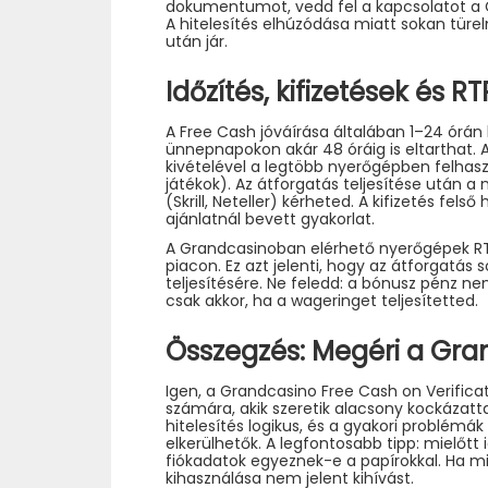
dokumentumot, vedd fel a kapcsolatot a Gr
A hitelesítés elhúzódása miatt sokan türel
után jár.
Időzítés, kifizetések és R
A Free Cash jóváírása általában 1–24 órán
ünnepnapokon akár 48 óráig is eltarthat. 
kivételével a legtöbb nyerőgépben felhaszn
játékok). Az átforgatás teljesítése után 
(Skrill, Neteller) kérheted. A kifizetés fels
ajánlatnál bevett gyakorlat.
A Grandcasinoban elérhető nyerőgépek R
piacon. Ez azt jelenti, hogy az átforgatás 
teljesítésére. Ne feledd: a bónusz pénz n
csak akkor, ha a wageringet teljesítetted.
Összegzés: Megéri a Gra
Igen, a Grandcasino Free Cash on Verifica
számára, akik szeretik alacsony kockázattal 
hitelesítés logikus, és a gyakori problé
elkerülhetők. A legfontosabb tipp: mielőtt 
fiókadatok egyeznek-e a papírokkal. Ha 
kihasználása nem jelent kihívást.