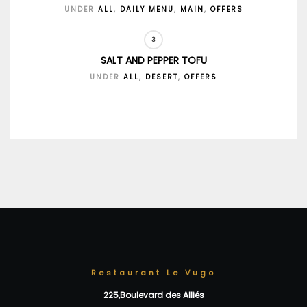
UNDER
ALL
,
DAILY MENU
,
MAIN
,
OFFERS
SALT AND PEPPER TOFU
UNDER
ALL
,
DESERT
,
OFFERS
Restaurant Le Vugo
225,Boulevard des Alliés