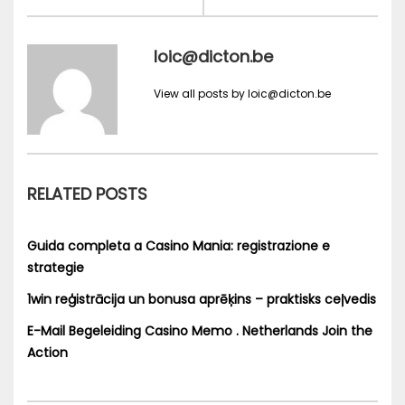
loic@dicton.be
View all posts by loic@dicton.be
RELATED POSTS
Guida completa a Casino Mania: registrazione e
strategie
1win reģistrācija un bonusa aprēķins – praktisks ceļvedis
E-Mail Begeleiding Casino Memo . Netherlands Join the
Action