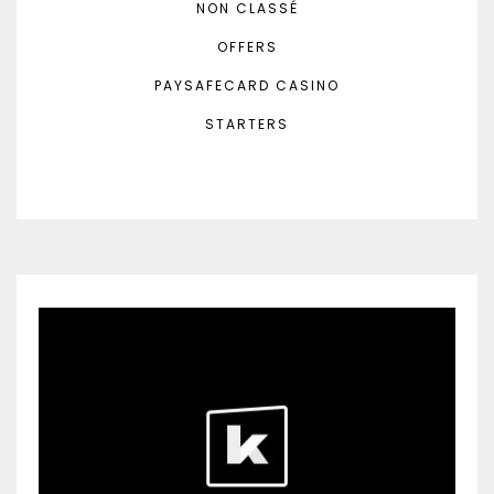
NON CLASSÉ
OFFERS
PAYSAFECARD CASINO
STARTERS