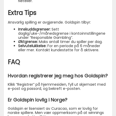
Neteller.
Extra Tips
Ansvarlig spilling er avgjørende. Goldspin tilbyr:
Innskuddsgrenser:
Sett
daglig/uke-/månedsgrense i kontoinnstillingene
under “Responsible Gambling”.
Øktgrense:
Maks antall timer du spiller per dag.
Selvutelukkelse:
For en periode på 6 måneder
eller mer. Kontakt kundestøtte for å aktivere.
FAQ
Hvordan registrerer jeg meg hos Goldspin?
Klikk “Registrer” på hjemmesiden, fyll ut skjemaet med
e-post og passord, og bekreft e-posten.
Er Goldspin lovlig i Norge?
Goldspin er lisensiert av Curacao, som er lovlig for
norske spillere. Men vær oppmerksom på at winnings