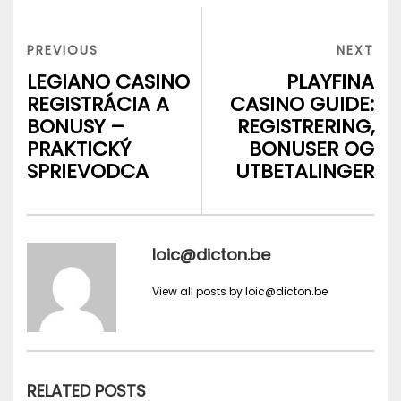
Navigation
de
PREVIOUS
NEX
PREVIOUS
NEXT
POST
POS
l’article
LEGIANO CASINO
PLAYFINA
REGISTRÁCIA A
CASINO GUIDE:
BONUSY –
REGISTRERING,
PRAKTICKÝ
BONUSER OG
SPRIEVODCA
UTBETALINGER
loic@dicton.be
View all posts by loic@dicton.be
RELATED POSTS