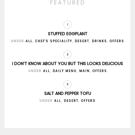
FEATURED
STUFFED EGGPLANT
UNDER
ALL
,
CHEF'S SPECIALITY
,
DESERT
,
DRINKS
,
OFFERS
I DON’T KNOW ABOUT YOU BUT THIS LOOKS DELICIOUS
UNDER
ALL
,
DAILY MENU
,
MAIN
,
OFFERS
SALT AND PEPPER TOFU
UNDER
ALL
,
DESERT
,
OFFERS