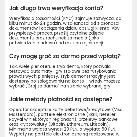
Jak długo trwa weryfikacja konta?
Weryfikacja tożsamości (KYC) zajmuje zazwyczaj od
kilku minut do 24 godzin, w zależności od złożoności
dokumentów i obciążenia działu obsługi klienta. Aby
przyspieszyć proces, prześlij czytelne zdjęcie
dokumentu oraz rachunek za media (jako
potwierdzenie adresu) od razu po rejestracji.
Czy mogę grać za darmo przed wpłatą?
Tak, wiele gier oferuje tryb demo, który pozwala
testować automaty i gry stołowe bez ryzykowania
prawdziwych pieniędzy. Tryb demonstracyjny jest
dostępny po zalogowaniu na konto – wtedy możesz
wybrać „Graj za darmo” na stronie wybranej gry.
Jakie metody płatności są dostępne?
Operator akceptuje karty debetowe/kredytowe (Visa,
Mastercard), portfele elektroniczne (Skrill, Neteller,
PayPal w niektórych regionach), przelewy bankowe
oraz kryptowaluty (Bitcoin, Ethereum, Litecoin).
Minimalna wpłata wynosi 20 PLN, a wypłata 50 PLN.
Wypłaty na portfele elektroniczne są realizowane w